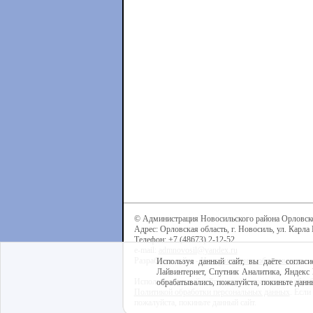
© Администрация Новосильского района Орловск
Адрес: Орловская область, г. Новосиль, ул. Карла 
Телефон: +7 (48673) 2-12-52
e-mail:
admnovosil@yandex.ru
Разработка сайта -
Центр интернет-образования
Используя данный сайт, вы даёте согласи
Лайвинтернет, Спутник Аналитика, Яндекс 
Используя данный сайт, вы даёте согласие на обра
обрабатывались, пожалуйста, покиньте данны
Политикой обработки персональных данных
. Если
пожалуйста, покиньте данный сайт.