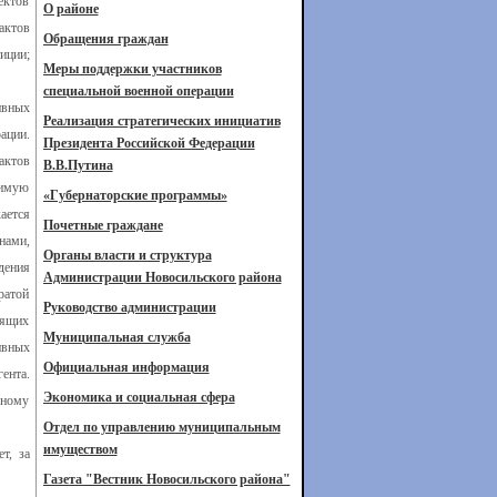
ектов
О районе
актов
Обращения граждан
иции;
Меры поддержки участников
специальной военной операции
ивных
Реализация стратегических инициатив
ации.
Президента Российской Федерации
актов
В.В.Путина
симую
«Губернаторские программы»
ается
Почетные граждане
нами,
Органы власти и структура
дения
Администрации Новосильского района
ратой
Руководство администрации
дящих
Муниципальная служба
ивных
Официальная информация
ента.
Экономика и социальная сфера
ьному
Отдел по управлению муниципальным
имуществом
т, за
Газета "Вестник Новосильского района"