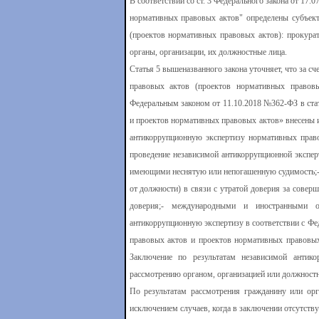
В соответствии со ст. 3 Федерального закона от 1
нормативных правовых актов" определены субъект
(проектов нормативных правовых актов): прокурат
органы, организации, их должностные лица.
Статья 5 вышеназванного закона уточняет, что за 
правовых актов (проектов нормативных правовы
Федеральным законом от 11.10.2018 №362-ФЗ в ста
и проектов нормативных правовых актов» внесены и
антикоррупционную экспертизу нормативных право
проведение независимой антикоррупционной экспер
имеющими неснятую или непогашенную судимость;- 
от должности) в связи с утратой доверия за совер
доверия;- международными и иностранными о
антикоррупционную экспертизу в соответствии с Ф
правовых актов и проектов нормативных правовых
Заключение по результатам независимой антико
рассмотрению органом, организацией или должностн
По результатам рассмотрения гражданину или орг
исключением случаев, когда в заключении отсутств