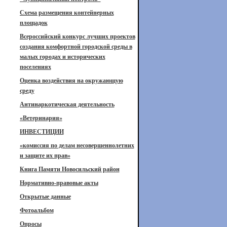
Схема размещения контейнерных
площадок
Всероссийский конкурс лучших проектов
создания комфортной городской среды в
малых городах и исторических
поселениях
Оценка воздействия на окружающую
среду
Антинаркотическая деятельность
«Ветеринария»
ИНВЕСТИЦИИ
«комиссия по делам несовершеннолетних
и защите их прав»
Книга Памяти Новосильский район
Нормативно-правовые акты
Открытые данные
Фотоальбом
Опросы