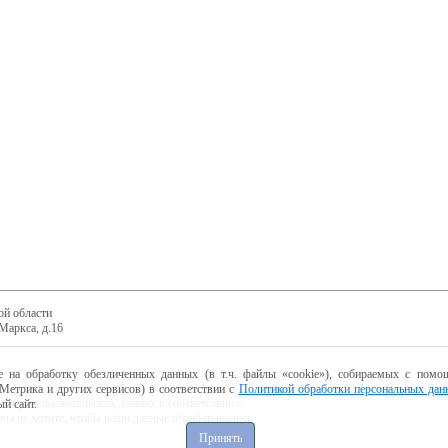
ой области
Маркса, д.16
е на обработку обезличенных данных (в т.ч. файлы «cookie»), собираемых с помощ
Метрика и других сервисов) в соответствии с
Политикой обработки персональных дан
ботку пользовательских данных в соответствии с
й сайт.
 вы не хотите, чтобы ваши данные обрабатывались,
Принять