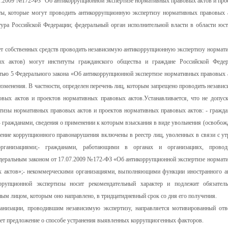
7.07.2009 №172-ФЗ "Об антикоррупционной экспертизе нормативных правовых актов и про
ы, которые могут проводить антикоррупционную экспертизу нормативных правовых 
ура Российской Федерации; федеральный орган исполнительной власти в области юст
счет собственных средств проводить независимую антикоррупционную экспертизу нормат
х актов) могут институты гражданского общества и граждане Российской Федер
тью 5 Федерального закона «Об антикоррупционной экспертизе нормативных правовых 
зменения. В частности, определен перечень лиц, которым запрещено проводить незави
вых актов и проектов нормативных правовых актов.Устанавливается, что не допуск
тизы нормативных правовых актов и проектов нормативных правовых актов: - гражда
гражданами, сведения о применении к которым взыскания в виде увольнения (освобож
шение коррупционного правонарушения включены в реестр лиц, уволенных в связи с ут
рганизациями;- гражданами, работающими в органах и организациях, прово
едеральным законом от 17.07.2009 №172-ФЗ «Об антикоррупционной экспертизе нормат
 актов»;- некоммерческими организациями, выполняющими функции иностранного аг
ррупционной экспертизы носит рекомендательный характер и подлежит обязател
ым лицом, которым оно направлено, в тридцатидневный срок со дня его получения.
анизации, проводившим независимую экспертизу, направляется мотивированный отве
ует предложение о способе устранения выявленных коррупциогенных факторов.