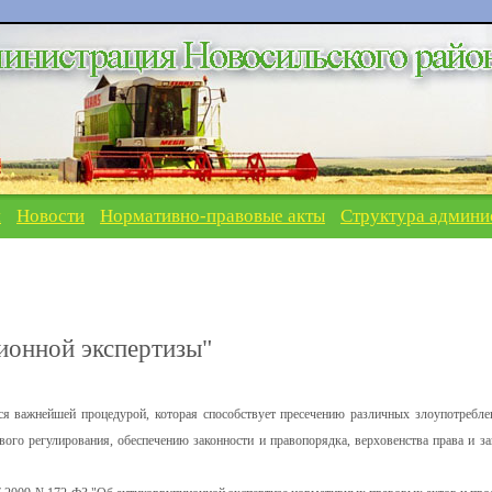
я
Новости
Нормативно-правовые акты
Структура админи
ионной экспертизы"
ся важнейшей процедурой, которая способствует пресечению различных злоупотребле
ого регулирования, обеспечению законности и правопорядка, верховенства права и з