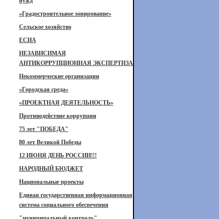
нужд
«Градостроительное зонирование»
Сельское хозяйство
ЕСИА
НЕЗАВИСИМАЯ
АНТИКОРРУПЦИОННАЯ ЭКСПЕРТИЗА
Некоммерческие организации
«Городская среда»
«ПРОЕКТНАЯ ДЕЯТЕЛЬНОСТЬ»
Противодействие коррупции
75 лет "ПОБЕДА"
80 лет Великой Победы
12 ИЮНЯ ДЕНЬ РОССИИ!!!
НАРОДНЫЙ БЮДЖЕТ
Национальные проекты
Единая государственная информационная
система социального обеспечения
"муниципальный контроль"