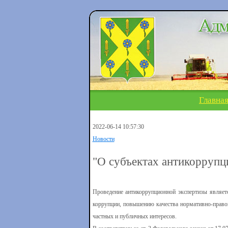
Главна
2022-06-14 10:57:30
Новости
"О субъектах антикоррупц
Проведение антикоррупционной экспертизы являет
коррупции, повышению качества нормативно-правов
частных и публичных интересов.