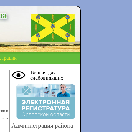
страции
Версия для
слабовидящих
ний и
ащиты
Администрация района