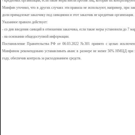
- кредитных организаций, если такие меры ввели против лиц, которые их контролируют
Минфин уточнил, что в других случаях эти правила не используют, например, при зак
доли принадлежат заказчику под санкциями и этот заказчик не кредитная организация.
Указанное правило действует:
- со дня введения санкций в отношении заказчика, если такие меры установили до 7 ма
- на основании общедоступной информации.
Постановление Правительства РФ от 06.03.2022 №301 принято с целью исключен
Минфином рекомендовано устанавливать аванс в размере не менее 50% НМЦД при 
году, обеспечив контроль за расходованием средств.