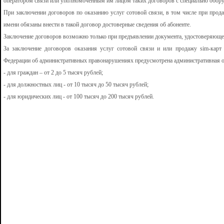
оператором связи или уполномоченным им лицом таких договоров с специально обору
При заключении договоров по оказанию услуг сотовой связи, в том числе при прода
имени обязаны внести в такой договор достоверные сведения об абоненте.
Заключение договоров возможно только при предъявлении документа, удостоверяюще
За заключение договоров оказания услуг сотовой связи и или продажу sim-карт
Федерации об административных правонарушениях предусмотрена административная от
- для граждан – от 2 до 5 тысяч рублей;
- для должностных лиц - от 10 тысяч до 50 тысяч рублей;
- для юридических лиц - от 100 тысяч до 200 тысяч рублей.