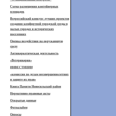
Схема размещения контейнерных
площадок
Всероссийский конкурс лучших проектов
создания комфортной городской среды в
малых городах и исторических
поселениях
Оценка воздействия на окружающую
среду
Антинаркотическая деятельность
«Ветеринария»
ИНВЕСТИЦИИ
«комиссия по делам несовершеннолетних
и защите их прав»
Книга Памяти Новосильский район
Нормативно-правовые акты
Открытые данные
Фотоальбом
Опросы