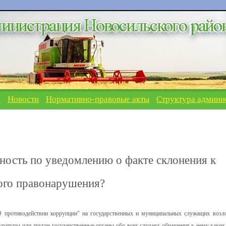
я
Новости
Нормативно-правовые акты
Структура админи
нность по уведомлению о факте склонения к
го правонарушения?
 противодействии коррупции" на государственных и муниципальных служащих возл
уратуры или другие государственные органы обо всех случаях обращения к нему каких