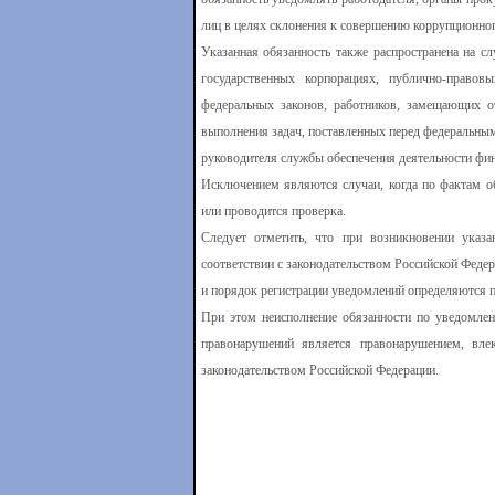
лиц в целях склонения к совершению коррупционно
Указанная обязанность также распространена на 
государственных корпорациях, публично-правов
федеральных законов, работников, замещающих о
выполнения задач, поставленных перед федеральны
руководителя службы обеспечения деятельности фи
Исключением являются случаи, когда по фактам о
или проводится проверка.
Следует отметить, что при возникновении указ
соответствии с законодательством Российской Федер
и порядок регистрации уведомлений определяются п
При этом неисполнение обязанности по уведомле
правонарушений является правонарушением, вле
законодательством Российской Федерации.