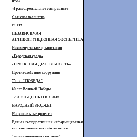
нужд
«Градостроительное зонирование»
Сельское хозяйство
ЕСИА
НЕЗАВИСИМАЯ
АНТИКОРРУПЦИОННАЯ ЭКСПЕРТИЗА
Некоммерческие организации
«Городская среда»
«ПРОЕКТНАЯ ДЕЯТЕЛЬНОСТЬ»
Противодействие коррупции
75 лет "ПОБЕДА"
80 лет Великой Победы
12 ИЮНЯ ДЕНЬ РОССИИ!!!
НАРОДНЫЙ БЮДЖЕТ
Национальные проекты
Единая государственная информационная
система социального обеспечения
"муниципальный контроль"