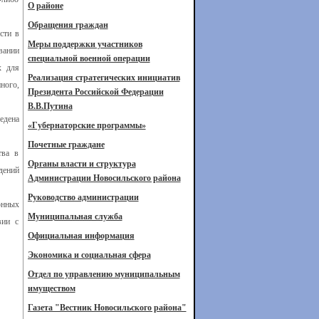
О районе
Обращения граждан
сти в
Меры поддержки участников
вании
специальной военной операции
х для
Реализация стратегических инициатив
ного,
Президента Российской Федерации
В.В.Путина
едена
«Губернаторские программы»
Почетные граждане
тва в
Органы власти и структура
дений
Администрации Новосильского района
Руководство администрации
онных
Муниципальная служба
вии с
Официальная информация
Экономика и социальная сфера
Отдел по управлению муниципальным
имуществом
Газета "Вестник Новосильского района"