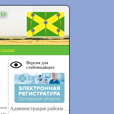
страции
Версия для
слабовидящих
Администрация района
ожена
-либо