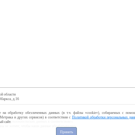
ой области
Маркса, д.16
е на обработку обезличенных данных (в т.ч. файлы «cookie»), собираемых с помощ
Метрика и других сервисов) в соответствии с
Политикой обработки персональных дан
ботку пользовательских данных в соответствии с
й сайт.
 вы не хотите, чтобы ваши данные обрабатывались,
Принять