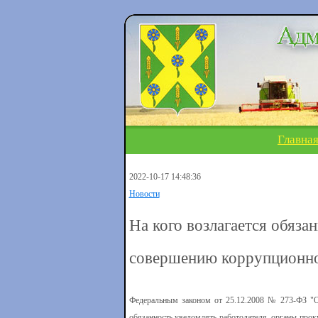
Главна
2022-10-17 14:48:36
Новости
На кого возлагается обяза
совершению коррупционно
Федеральным законом от 25.12.2008 № 273-ФЗ "О
обязанность уведомлять работодателя, органы прок