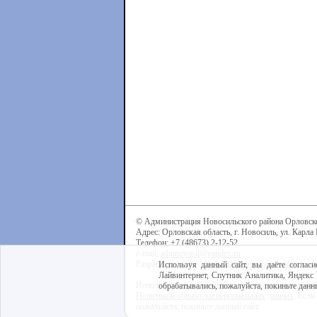
© Администрация Новосильского района Орловск
Адрес: Орловская область, г. Новосиль, ул. Карла 
Телефон: +7 (48673) 2-12-52
e-mail:
admnovosil@yandex.ru
Разработка сайта -
Центр интернет-образования
Используя данный сайт, вы даёте согласи
Лайвинтернет, Спутник Аналитика, Яндекс 
Используя данный сайт, вы даёте согласие на обра
обрабатывались, пожалуйста, покиньте данны
Политикой обработки персональных данных
. Если
пожалуйста, покиньте данный сайт.