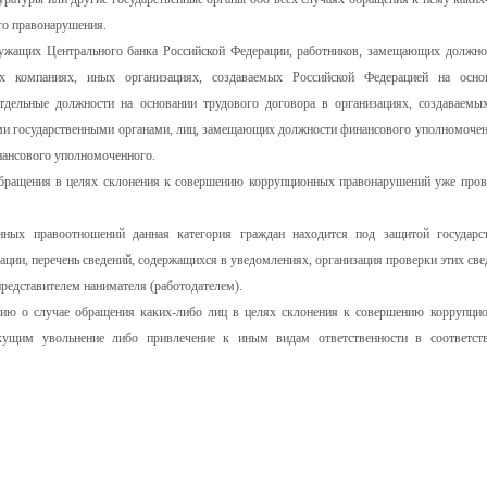
го правонарушения.
служащих Центрального банка Российской Федерации, работников, замещающих должно
ых компаниях, иных организациях, создаваемых Российской Федерацией на осно
тдельные должности на основании трудового договора в организациях, создаваемы
ми государственными органами, лиц, замещающих должности финансового уполномочен
нансового уполномоченного.
бращения в целях склонения к совершению коррупционных правонарушений уже пров
анных правоотношений данная категория граждан находится под защитой государс
ации, перечень сведений, содержащихся в уведомлениях, организация проверки этих све
редставителем нанимателя (работодателем).
нию о случае обращения каких-либо лиц в целях склонения к совершению коррупци
кущим увольнение либо привлечение к иным видам ответственности в соответст