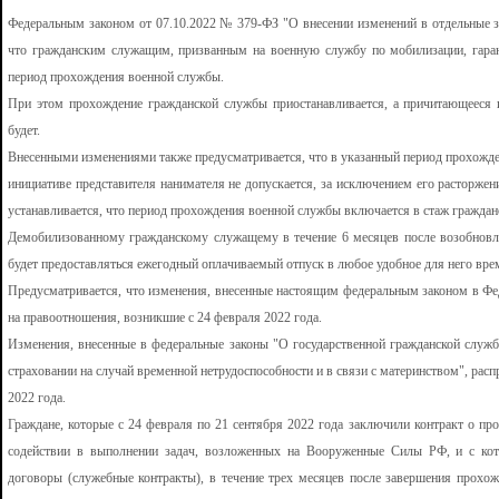
Федеральным законом от 07.10.2022 № 379-ФЗ "О внесении изменений в отдельные з
что гражданским служащим, призванным на военную службу по мобилизации, гаран
период прохождения военной службы.
При этом прохождение гражданской службы приостанавливается, а причитающееся 
будет.
Внесенными изменениями также предусматривается, что в указанный период прохожде
инициативе представителя нанимателя не допускается, за исключением его расторжен
устанавливается, что период прохождения военной службы включается в стаж граждан
Демобилизованному гражданскому служащему в течение 6 месяцев после возобновл
будет предоставляться ежегодный оплачиваемый отпуск в любое удобное для него вре
Предусматривается, что изменения, внесенные настоящим федеральным законом в Фед
на правоотношения, возникшие с 24 февраля 2022 года.
Изменения, внесенные в федеральные законы "О государственной гражданской служ
страховании на случай временной нетрудоспособности и в связи с материнством", рас
2022 года.
Граждане, которые с 24 февраля по 21 сентября 2022 года заключили контракт о п
содействии в выполнении задач, возложенных на Вооруженные Силы РФ, и с ко
договоры (служебные контракты), в течение трех месяцев после завершения прохо