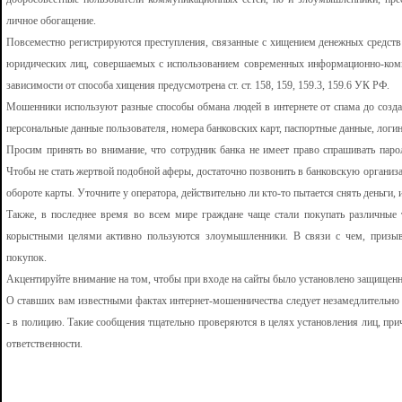
личное обогащение.
Повсеместно регистрируются преступления, связанные с хищением денежных средств 
юридических лиц, совершаемых с использованием современных информационно-комм
зависимости от способа хищения предусмотрена ст. ст. 158, 159, 159.3, 159.6 УК РФ.
Мошенники используют разные способы обмана людей в интернете от спама до созд
персональные данные пользователя, номера банковских карт, паспортные данные, логин
Просим принять во внимание, что сотрудник банка не имеет право спрашивать парол
Чтобы не стать жертвой подобной аферы, достаточно позвонить в банковскую организ
обороте карты. Уточните у оператора, действительно ли кто-то пытается снять деньги
Также, в последнее время во всем мире граждане чаще стали покупать различные т
корыстными целями активно пользуются злоумышленники. В связи с чем, призыв
покупок.
Акцентируйте внимание на том, чтобы при входе на сайты было установлено защищенное
О ставших вам известными фактах интернет-мошенничества следует незамедлительно 
- в полицию. Такие сообщения тщательно проверяются в целях установления лиц, при
ответственности.