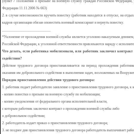
(пункт 7 Положения о призыве на военную службу граждан Российской Федерации, 
Федерации 11.11.2006 № 663)
2. в случае невозможности вручить повестку (работник находится в отпуске, на отдых
кадров организации обязан оповестить военный комиссариат и вернуть повестку.
___________________________
*Уклонение от прохождения военной службы является уголовно наказуемым деянием, п
Российской Федерации, к уголовной ответственности привлекаются наряду с исполните
Что делать, если работника мобилизовали, или работник заключил контракт
содействии?
Действие трудового договора приостанавливается на период прохождения работни
оказания им добровольного содействия в выполнении задач, возложенных на Вооруж
Порядок приостановления действия трудового договора:
1. работник подает работодателю заявление о приостановлении трудового договора, к
- копию повестки о призыве на военную службу по мобилизации;
- копию уведомления от федерального органа исполнительной власти,
с которым работник заключил контракт о прохождении военной службы либо
о добровольном содействии;
2. работодатель издает приказ о приостановлении трудового договора;
3. не позднее дня приостановления трудового договора работодатель выплачивает ра