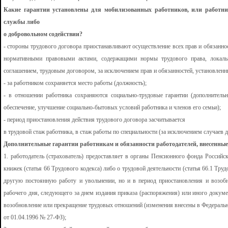
Какие гарантии установлены для мобилизованных работников,
или работн
службы либо
о добровольном содействии?
- стороны трудового договора приостанавливают осуществление всех прав и обязанн
нормативными правовыми актами, содержащими нормы трудового права, локаль
соглашением, трудовым договором, за исключением прав и обязанностей, установленны
- за работником сохраняется место работы (должность);
- в отношении работника сохраняются социально-трудовые гарантии (дополнительн
обеспечение, улучшение социально-бытовых условий работника и членов его семьи);
- период приостановления действия трудового договора засчитывается
в трудовой стаж работника, в стаж работы по специальности (за исключением случаев д
Дополнительные гарантии работникам и обязанности работодателей, внесенные
1. работодатель (страхователь) предоставляет в органы Пенсионного фонда Россий
книжек (статья 66 Трудового кодекса) либо о трудовой деятельности (статья 66.1 Труд
другую постоянную работу и увольнении, но и в период приостановления и возобн
рабочего дня, следующего за днем издания приказа (распоряжения) или иного докум
возобновление или прекращение трудовых отношений (изменения внесены в Федераль
от 01.04.1996 № 27-ФЗ);