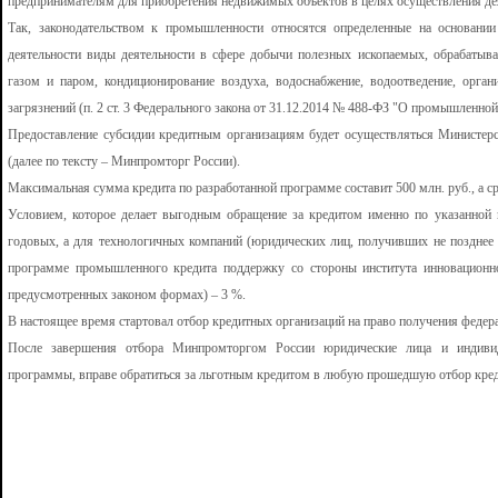
предпринимателям для приобретения недвижимых объектов в целях осуществления де
Так, законодательством к промышленности относятся определенные на основани
деятельности виды деятельности в сфере добычи полезных ископаемых, обрабатыва
газом и паром, кондиционирование воздуха, водоснабжение, водоотведение, орган
загрязнений (п. 2 ст. 3 Федерального закона от 31.12.2014 № 488-ФЗ "О промышленной
Предоставление субсидии кредитным организациям будет осуществляться Министер
(далее по тексту – Минпромторг России).
Максимальная сумма кредита по разработанной программе составит 500 млн. руб., а сро
Условием, которое делает выгодным обращение за кредитом именно по указанной 
годовых, а для технологичных компаний (юридических лиц, получивших не позднее 
программе промышленного кредита поддержку со стороны института инновационн
предусмотренных законом формах) – 3 %.
В настоящее время стартовал отбор кредитных организаций на право получения федер
После завершения отбора Минпромторгом России юридические лица и индивид
программы, вправе обратиться за льготным кредитом в любую прошедшую отбор кре