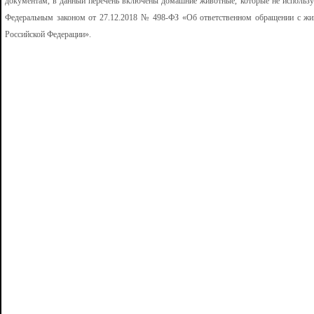
документам, в данный перечень включены домашние животные, которые не использу
Федеральным законом от 27.12.2018 № 498-ФЗ «Об ответственном обращении с жив
Российской Федерации».