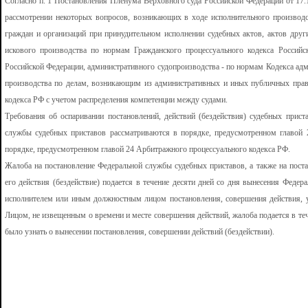
Согласно п. 1 Постановления Пленума Верховного суда Российской Федерации от 17.
рассмотрении некоторых вопросов, возникающих в ходе исполнительного производс
граждан и организаций при принудительном исполнении судебных актов, актов дру
искового производства по нормам Гражданского процессуального кодекса Российс
Российской Федерации, административного судопроизводства - по нормам Кодекса ад
производства по делам, возникающим из административных и иных публичных прав
кодекса РФ с учетом распределения компетенции между судами.
Требования об оспаривании постановлений, действий (бездействия) судебных прис
службы судебных приставов рассматриваются в порядке, предусмотренном главой 
порядке, предусмотренном главой 24 Арбитражного процессуального кодекса РФ.
Жалоба на постановление Федеральной службы судебных приставов, а также на пост
его действия (бездействие) подается в течение десяти дней со дня вынесения Феде
исполнителем или иным должностным лицом постановления, совершения действия, ус
Лицом, не извещенным о времени и месте совершения действий, жалоба подается в тече
было узнать о вынесении постановления, совершении действий (бездействии).