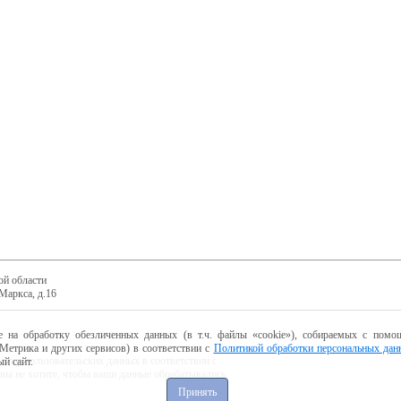
ой области
Маркса, д.16
е на обработку обезличенных данных (в т.ч. файлы «cookie»), собираемых с помощ
Метрика и других сервисов) в соответствии с
Политикой обработки персональных дан
ботку пользовательских данных в соответствии с
й сайт.
 вы не хотите, чтобы ваши данные обрабатывались,
Принять