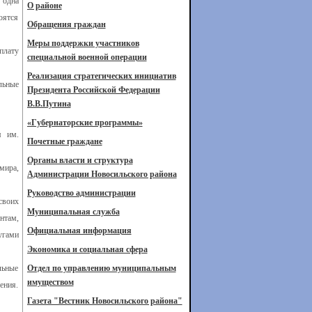
 одна
О районе
оятся
Обращения граждан
Меры поддержки участников
плату
специальной военной операции
Реализация стратегических инициатив
льные
Президента Российской Федерации
В.В.Путина
«Губернаторские программы»
я им.
Почетные граждане
Органы власти и структура
мира,
Администрации Новосильского района
Руководство администрации
своих
Муниципальная служба
нтам,
Официальная информация
угами
Экономика и социальная сфера
льные
Отдел по управлению муниципальным
имуществом
ения.
Газета "Вестник Новосильского района"