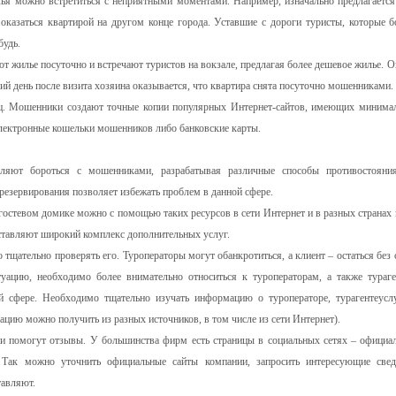
ья можно встретиться с неприятными моментами. Например, изначально предлагается
оказаться квартирой на другом конце города. Уставшие с дороги туристы, которые б
будь.
жилье посуточно и встречают туристов на вокзале, предлагая более дешевое жилье. О
ий день после визита хозяина оказывается, что квартира снята посуточно мошенниками.
иц. Мошенники создают точные копии популярных Интернет-сайтов, имеющих минима
электронные кошельки мошенников либо банковские карты.
ляют бороться с мошенниками, разрабатывая различные способы противостояни
резервирования позволяет избежать проблем в данной сфере.
 гостевом домике можно с помощью таких ресурсов в сети Интернет и в разных странах 
оставляют широкий комплекс дополнительных услуг.
тщательно проверять его. Туроператоры могут обанкротиться, а клиент – остаться без 
туацию, необходимо более внимательно относиться к туроператорам, а также тураге
й сфере. Необходимо тщательно изучать информацию о туроператоре, турагентеусл
цию можно получить из разных источников, в том числе из сети Интернет).
ии помогут отзывы. У большинства фирм есть страницы в социальных сетях – официа
 Так можно уточнить официальные сайты компании, запросить интересующие свед
тавляют.