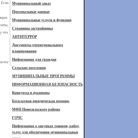
 Если
Муниципальный заказ
Персональные данные
ерах.
Муниципальные услуги и функции
платы,
Страницы застройщика
у что
АНТИТЕРРОР
Документы территориального
планирования
Информация для граждан
ласти
Сельские поселения
МУНИЦИПАЛЬНЫЕ ПРОГРАММЫ
ИНФОРМАЦИОННАЯ БЕЗОПАСНОСТЬ
Конкурсы и аукционы
Бесплатная юридическая помощь
МФЦ Новосильского района
ГОЧС
Информация о закупках товаров, работ,
услуг для обеспечения муниципальных