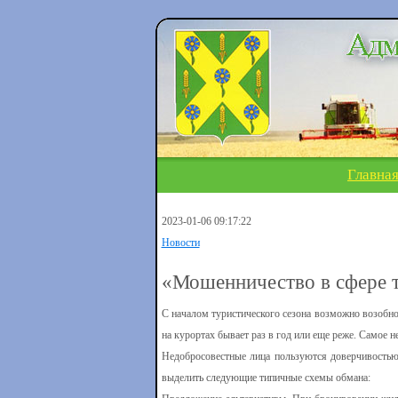
Главна
2023-01-06 09:17:22
Новости
«Мошенничество в сфере 
С началом туристического сезона возможно возобн
на курортах бывает раз в год или еще реже. Самое н
Недобросовестные лица пользуются доверчивостью
выделить следующие типичные схемы обмана: