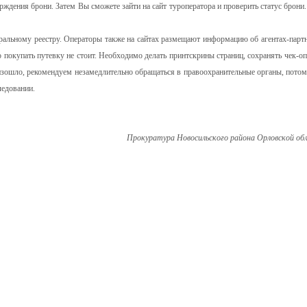
рждения брони. Затем Вы сможете зайти на сайт туроператора и проверить статус брони.
ральному реестру. Операторы также на сайтах размещают информацию об агентах-партн
то покупать путевку не стоит. Необходимо делать принтскрины страниц, сохранять чек-о
изошло, рекомендуем незамедлительно обращаться в правоохранительные органы, потом
ледовании.
Прокуратура Новосильского района Орловской об