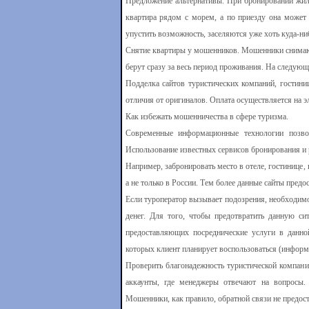
Предложение альтернативы. При бронировании жил
квартира рядом с морем, а по приезду она может 
упустить возможность, заселяются уже хоть куда-ни
Снятие квартиры у мошенников. Мошенники снимают 
берут сразу за весь период проживания. На следующ
Подделка сайтов туристических компаний, гостин
отличия от оригиналов. Оплата осуществляется на 
Как избежать мошенничества в сфере туризма.
Современные информационные технологии позво
Использование известных сервисов бронирования и 
Например, забронировать место в отеле, гостинице,
а не только в России. Тем более данные сайты пред
Если туроператор вызывает подозрения, необходимо 
денег. Для того, чтобы предотвратить данную си
предоставляющих посреднические услуги в данно
которых клиент планирует воспользоваться (информа
Проверить благонадежность туристической компан
аккаунты, где менеджеры отвечают на вопросы.
Мошенники, как правило, обратной связи не предос