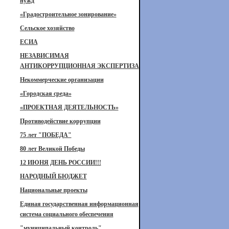
нужд
«Градостроительное зонирование»
Сельское хозяйство
ЕСИА
НЕЗАВИСИМАЯ
АНТИКОРРУПЦИОННАЯ ЭКСПЕРТИЗА
Некоммерческие организации
«Городская среда»
«ПРОЕКТНАЯ ДЕЯТЕЛЬНОСТЬ»
Противодействие коррупции
75 лет "ПОБЕДА"
80 лет Великой Победы
12 ИЮНЯ ДЕНЬ РОССИИ!!!
НАРОДНЫЙ БЮДЖЕТ
Национальные проекты
Единая государственная информационная
система социального обеспечения
"муниципальный контроль"