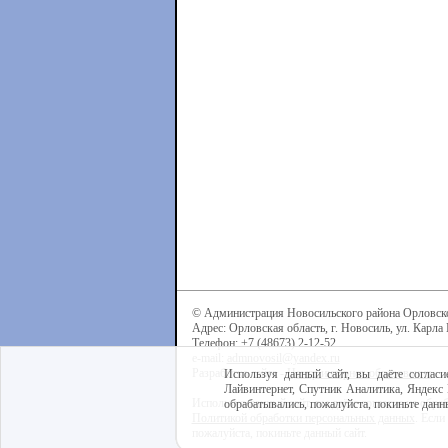
© Администрация Новосильского района Орловск
Адрес: Орловская область, г. Новосиль, ул. Карла 
Телефон: +7 (48673) 2-12-52
e-mail:
admnovosil@yandex.ru
Разработка сайта -
Центр интернет-образования
Используя данный сайт, вы даёте согласи
Лайвинтернет, Спутник Аналитика, Яндекс 
Используя данный сайт, вы даёте согласие на обра
обрабатывались, пожалуйста, покиньте данны
Политикой обработки персональных данных
. Если
пожалуйста, покиньте данный сайт.