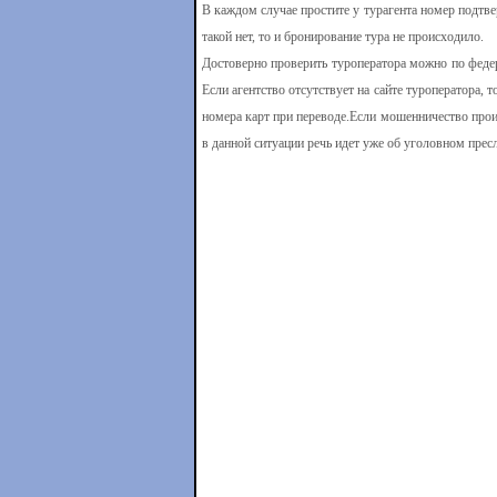
В каждом случае простите у турагента номер подтве
такой нет, то и бронирование тура не происходило.
Достоверно проверить туроператора можно по феде
Если агентство отсутствует на сайте туроператора, 
номера карт при переводе.Если мошенничество про
в данной ситуации речь идет уже об уголовном прес