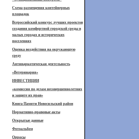
Схема размещения контейнерных
площадок
Всероссийский конкурс лучших проектов
создания комфортной городской среды в
малых городах и исторических
поселениях
Оценка воздействия на окружающую
среду
Антинаркотическая деятельность
«Ветеринария»
ИНВЕСТИЦИИ
«комиссия по делам несовершеннолетних
и защите их прав»
Книга Памяти Новосильский район
Нормативно-правовые акты
Открытые данные
Фотоальбом
Опросы