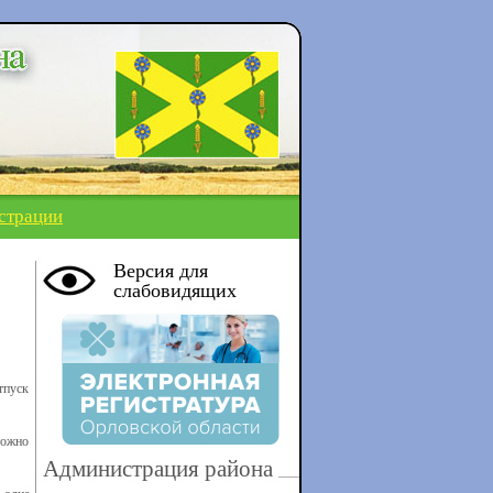
страции
Версия для
слабовидящих
тпуск
Можно
Администрация района