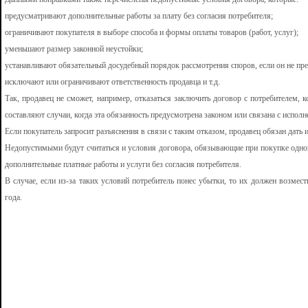
предусматривают дополнительные работы за плату без согласия потребителя;
ограничивают покупателя в выборе способа и формы оплаты товаров (работ, услуг);
уменьшают размер законной неустойки;
устанавливают обязательный досудебный порядок рассмотрения споров, если он не пр
исключают или ограничивают ответственность продавца и т.д.
Так, продавец не сможет, например, отказаться заключить договор с потребителем,
составляют случаи, когда эта обязанность предусмотрена законом или связана с испол
Если покупатель запросит разъяснения в связи с таким отказом, продавец обязан дать
Недопустимыми будут считаться и условия договора, обязывающие при покупке одног
дополнительные платные работы и услуги без согласия потребителя.
В случае, если из-за таких условий потребитель понес убытки, то их должен возмес
года.