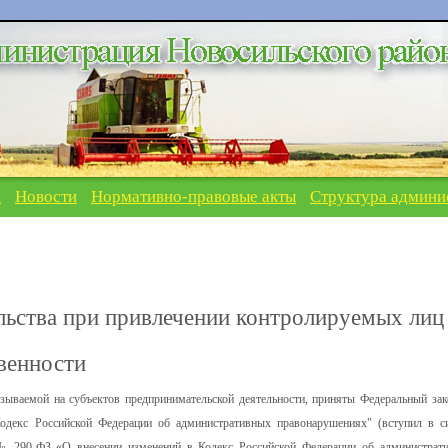
я
Новости
Нормативно-правовые акты
Структура админи
льства при привлечении контролируемых лиц
венности
зываемой на субъектов предпринимательской деятельности, приняты Федеральный зак
одекс Российской Федерации об административных правонарушениях" (вступил в с
2 № 290-ФЗ «О внесении изменений в Кодекс Российской Федерации об администрат