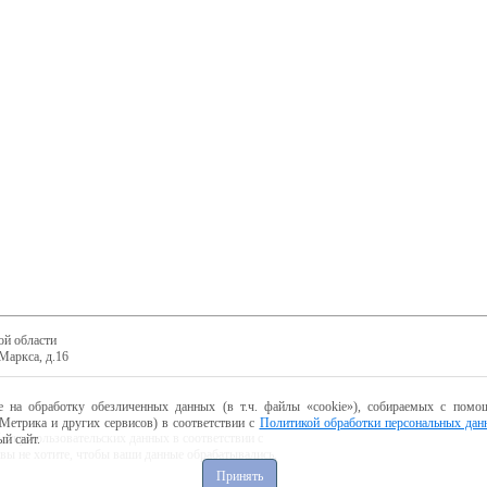
ой области
Маркса, д.16
е на обработку обезличенных данных (в т.ч. файлы «cookie»), собираемых с помощ
Метрика и других сервисов) в соответствии с
Политикой обработки персональных дан
ботку пользовательских данных в соответствии с
й сайт.
 вы не хотите, чтобы ваши данные обрабатывались,
Принять