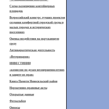
Схема размещения контейнерных
площадок
Всероссийский конкурс лучших проектов
создания комфортной городской среды в
малых городах и исторических
поселениях
Оценка воздействия на окружающую
среду
Антинаркотическая деятельность
«Ветеринария»
ИНВЕСТИЦИИ
«комиссия по делам несовершеннолетних
и защите их прав»
Книга Памяти Новосильский район
Нормативно-правовые акты
Открытые данные
Фотоальбом
Опросы