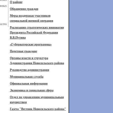
О районе
ивных
Обращения граждан
Меры поддержки участников
специальной военной операции
ласти
Реализация стратегических инициатив
Президента Российской Федерации
В.В.Путина
«Губернаторские программы»
Почетные граждане
Органы власти и структура
Администрации Новосильского района
Руководство администрации
Муниципальная служба
Официальная информация
Экономика и социальная сфера
Отдел по управлению муниципальным
имуществом
Газета "Вестник Новосильского района"