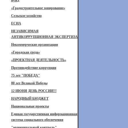
нужд
«Градостроительное зонирование»
Сельское хозяйство
ЕСИА
НЕЗАВИСИМАЯ
АНТИКОРРУПЦИОННАЯ ЭКСПЕРТИЗА
Некоммерческие организации
«Городская среда»
«ПРОЕКТНАЯ ДЕЯТЕЛЬНОСТЬ»
Противодействие коррупции
75 лет "ПОБЕДА"
80 лет Великой Победы
12 ИЮНЯ ДЕНЬ РОССИИ!!!
НАРОДНЫЙ БЮДЖЕТ
Национальные проекты
Единая государственная информационная
система социального обеспечения
"муниципальный контроль"