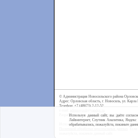
© Администрация Новосильского района Орловск
Адрес: Орловская область, г. Новосиль, ул. Карла 
Телефон: +7 (48673) 2-12-52
e-mail:
admnovosil@yandex.ru
Разработка сайта -
Центр интернет-образования
Используя данный сайт, вы даёте согласи
Лайвинтернет, Спутник Аналитика, Яндекс 
Используя данный сайт, вы даёте согласие на обра
обрабатывались, пожалуйста, покиньте данны
Политикой обработки персональных данных
. Если
пожалуйста, покиньте данный сайт.