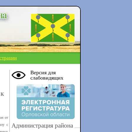
страции
Версия для
слабовидящих
 к
он от
Администрация района
илу с
ивных