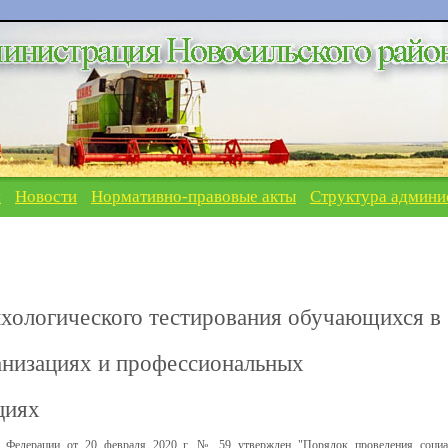
я
Новости
Нормативно-правовые акты
Структура админи
хологического тестирования обучающихся в
анизациях и профессиональных
циях
й Федерации от 20 февраля 2020 г. № 59 утвержден "Порядок проведения социа