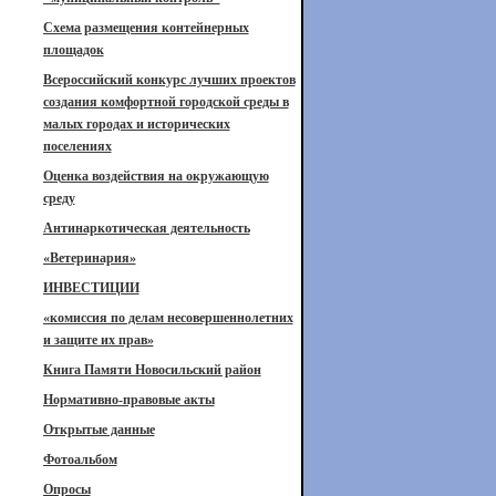
Схема размещения контейнерных
площадок
Всероссийский конкурс лучших проектов
создания комфортной городской среды в
малых городах и исторических
поселениях
Оценка воздействия на окружающую
среду
Антинаркотическая деятельность
«Ветеринария»
ИНВЕСТИЦИИ
«комиссия по делам несовершеннолетних
и защите их прав»
Книга Памяти Новосильский район
Нормативно-правовые акты
Открытые данные
Фотоальбом
Опросы