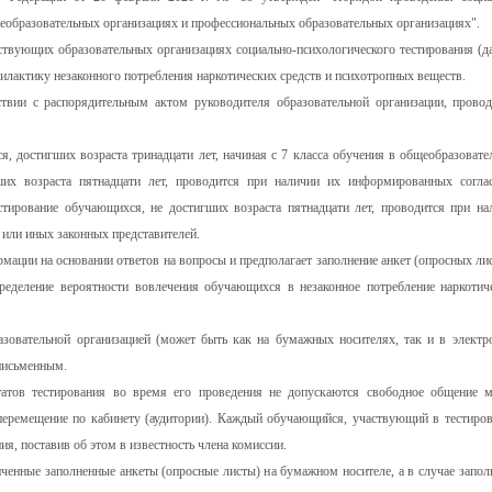
еобразовательных организациях и профессиональных образовательных организациях".
ствующих образовательных организациях социально-психологического тестирования (да
илактику незаконного потребления наркотических средств и психотропных веществ.
ствии с распорядительным актом руководителя образовательной организации, прово
, достигших возраста тринадцати лет, начиная с 7 класса обучения в общеобразовате
ших возраста пятнадцати лет, проводится при наличии их информированных согла
стирование обучающихся, не достигших возраста пятнадцати лет, проводится при на
 или иных законных представителей.
ации на основании ответов на вопросы и предполагает заполнение анкет (опросных лис
еделение вероятности вовлечения обучающихся в незаконное потребление наркотич
азовательной организацией (может быть как на бумажных носителях, так и в электр
 письменным.
татов тестирования во время его проведения не допускаются свободное общение 
еремещение по кабинету (аудитории). Каждый обучающийся, участвующий в тестиров
ия, поставив об этом в известность члена комиссии.
ченные заполненные анкеты (опросные листы) на бумажном носителе, а в случае запол