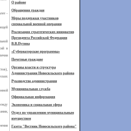
О районе
Обращения граждан
лее -
Меры поддержки участников
специальной военной операции
дящей
Реализация стратегических инициатив
Президента Российской Федерации
льной
В.В.Путина
сий в
«Губернаторские программы»
личии
Почетные граждане
Органы власти и структура
тов),
Администрации Новосильского района
еских
Руководство администрации
Муниципальная служба
онной
Официальная информация
между
Экономика и социальная сфера
ании,
Отдел по управлению муниципальным
имуществом
нения
Газета "Вестник Новосильского района"