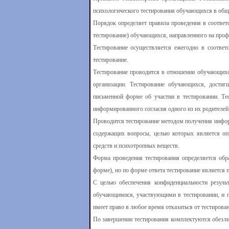
психологического тестирования обучающихся в общ
Порядок определяет правила проведения в соответ
тестирование) обучающихся, направленного на проф
Тестирование осуществляется ежегодно в соответ
тестирование.
Тестирование проводится в отношении обучающихся
организации. Тестирование обучающихся, достиг
письменной форме об участии в тестировании. Те
информированного согласия одного из их родителей
Проводится тестирование методом получения информ
содержащих вопросы, целью которых является опр
средств и психотропных веществ.
Форма проведения тестирования определяется обр
форме), но по форме ответа тестирование является
С целью обеспечения конфиденциальности резуль
обучающимися, участвующими в тестировании, и п
имеет право в любое время отказаться от тестирован
По завершении тестирования комплектуются обезли