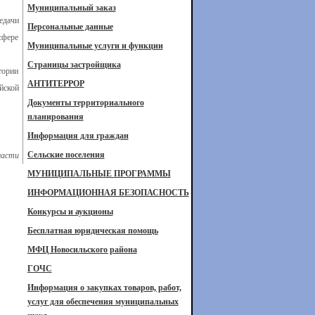
Муниципальный заказ
едачи
Персональные данные
сфере
Муниципальные услуги и функции
Страницы застройщика
тории
АНТИТЕРРОР
йской
Документы территориального
планирования
Информация для граждан
Сельские поселения
ласти
МУНИЦИПАЛЬНЫЕ ПРОГРАММЫ
ИНФОРМАЦИОННАЯ БЕЗОПАСНОСТЬ
Конкурсы и аукционы
Бесплатная юридическая помощь
МФЦ Новосильского района
ГОЧС
Информация о закупках товаров, работ,
услуг для обеспечения муниципальных