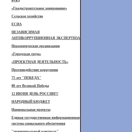
нужд
«Градостроительное зонирование»
Сельское хозяйство
ЕСИА
НЕЗАВИСИМАЯ
АНТИКОРРУПЦИОННАЯ ЭКСПЕРТИЗА
Некоммерческие организации
«Городская среда»
«ПРОЕКТНАЯ ДЕЯТЕЛЬНОСТЬ»
Противодействие коррупции
75 лет "ПОБЕДА"
80 лет Великой Победы
12 ИЮНЯ ДЕНЬ РОССИИ!!!
НАРОДНЫЙ БЮДЖЕТ
Национальные проекты
Единая государственная информационная
система социального обеспечения
"муниципальный контроль"