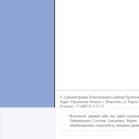
© Администрация Новосильского района Орловск
Адрес: Орловская область, г. Новосиль, ул. Карла 
Телефон: +7 (48673) 2-12-52
e-mail:
admnovosil@yandex.ru
Разработка сайта -
Центр интернет-образования
Используя данный сайт, вы даёте согласи
Лайвинтернет, Спутник Аналитика, Яндекс 
Используя данный сайт, вы даёте согласие на обра
обрабатывались, пожалуйста, покиньте данны
Политикой обработки персональных данных
. Если
пожалуйста, покиньте данный сайт.