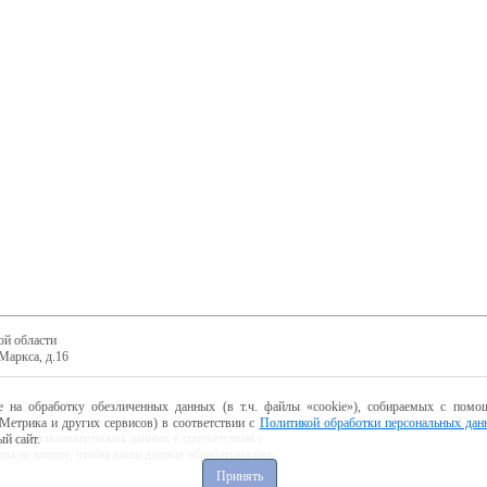
ой области
Маркса, д.16
е на обработку обезличенных данных (в т.ч. файлы «cookie»), собираемых с помощ
Метрика и других сервисов) в соответствии с
Политикой обработки персональных дан
ботку пользовательских данных в соответствии с
й сайт.
 вы не хотите, чтобы ваши данные обрабатывались,
Принять