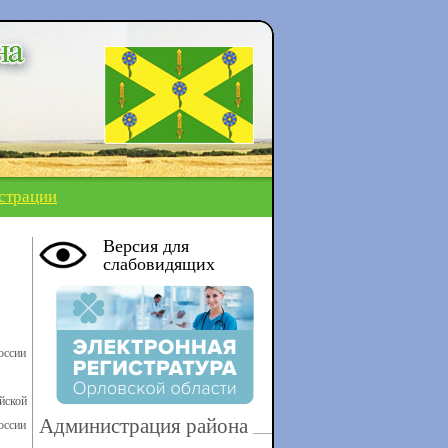
страции
Версия для
слабовидящих
оссии
йской
Администрация района
оссии