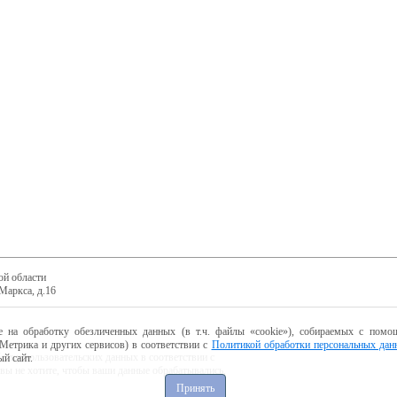
ой области
Маркса, д.16
е на обработку обезличенных данных (в т.ч. файлы «cookie»), собираемых с помощ
Метрика и других сервисов) в соответствии с
Политикой обработки персональных дан
ботку пользовательских данных в соответствии с
й сайт.
 вы не хотите, чтобы ваши данные обрабатывались,
Принять