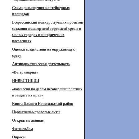
Схема размещения контейнерных
площадок
Всероссийский конкурс лучших проектов
создания комфортной городской среды в
малых городах и исторических
поселениях
Оценка воздействия на окружающую
среду
Антинаркотическая деятельность
«Ветеринария»
ИНВЕСТИЦИИ
«комиссия по делам несовершеннолетних
и защите их прав»
Книга Памяти Новосильский район
Нормативно-правовые акты
Открытые данные
Фотоальбом
Опросы