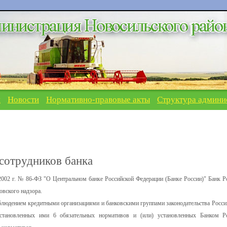
я
Новости
Нормативно-правовые акты
Структура админи
 сотрудников банка
 2002 г. № 86-ФЗ "О Центральном банке Российской Федерации (Банке России)" Банк Р
овского надзора.
облюдением кредитными организациями и банковскими группами законодательства Росси
установленных ими 6 обязательных нормативов и (или) установленных Банком Р