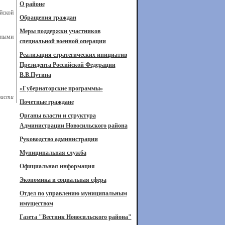
О районе
йской
Обращения граждан
Меры поддержки участников
ьными
специальной военной операции
Реализация стратегических инициатив
Президента Российской Федерации
В.В.Путина
«Губернаторские программы»
ласти
Почетные граждане
Органы власти и структура
Администрации Новосильского района
Руководство администрации
Муниципальная служба
Официальная информация
Экономика и социальная сфера
Отдел по управлению муниципальным
имуществом
Газета "Вестник Новосильского района"