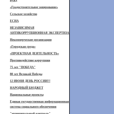
нужд
«Градостроительное зонирование»
Сельское хозяйство
ЕСИА
НЕЗАВИСИМАЯ
АНТИКОРРУПЦИОННАЯ ЭКСПЕРТИЗА
Некоммерческие организации
«Городская среда»
«ПРОЕКТНАЯ ДЕЯТЕЛЬНОСТЬ»
Противодействие коррупции
75 лет "ПОБЕДА"
80 лет Великой Победы
12 ИЮНЯ ДЕНЬ РОССИИ!!!
НАРОДНЫЙ БЮДЖЕТ
Национальные проекты
Единая государственная информационная
система социального обеспечения
"муниципальный контроль"