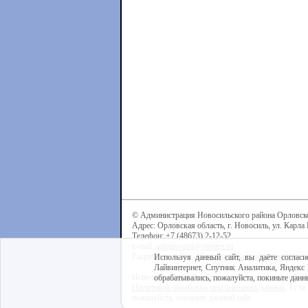
© Администрация Новосильского района Орловск
Адрес: Орловская область, г. Новосиль, ул. Карла 
Телефон: +7 (48673) 2-12-52
e-mail:
admnovosil@yandex.ru
Разработка сайта -
Центр интернет-образования
Используя данный сайт, вы даёте согласи
Лайвинтернет, Спутник Аналитика, Яндекс 
Используя данный сайт, вы даёте согласие на обра
обрабатывались, пожалуйста, покиньте данны
Политикой обработки персональных данных
. Если
пожалуйста, покиньте данный сайт.