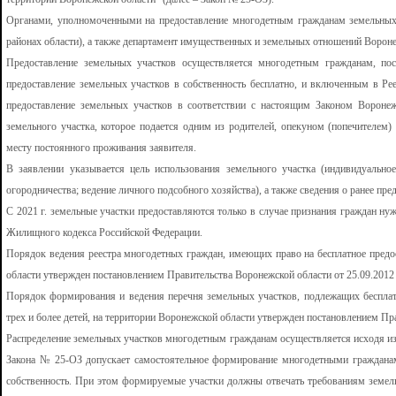
Органами, уполномоченными на предоставление многодетным гражданам земельных 
районах области), а также департамент имущественных и земельных отношений Вороне
Предоставление земельных участков осуществляется многодетным гражданам, по
предоставление земельных участков в собственность бесплатно, и включенным в Р
предоставление земельных участков в соответствии с настоящим Законом Воронеж
земельного участка, которое подается одним из родителей, опекуном (попечителем
месту постоянного проживания заявителя.
В заявлении указывается цель использования земельного участка (индивидуальное
огородничества; ведение личного подсобного хозяйства), а также сведения о ранее пр
С 2021 г. земельные участки предоставляются только в случае признания граждан н
Жилищного кодекса Российской Федерации.
Порядок ведения реестра многодетных граждан, имеющих право на бесплатное предо
области утвержден постановлением Правительства Воронежской области от 25.09.2012
Порядок формирования и ведения перечня земельных участков, подлежащих беспла
трех и более детей, на территории Воронежской области утвержден постановлением Пр
Распределение земельных участков многодетным гражданам осуществляется исходя из да
Закона № 25-ОЗ допускает самостоятельное формирование многодетными гражданам
собственность. При этом формируемые участки должны отвечать требованиям земельн