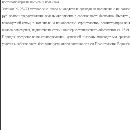
противопожарным нормам и правилам.
Законом № 25-ОЗ установлено право многодетных граждан на получение с их согла
руб. взамен предоставления земельного участка в собственность бесплатно. Выплат
многодетной семьи, в том числе на приобретение, строительство, реконструкцию жил
жилого помещения, подключение сетям инженерно-технического обеспечения (ч. 16 ст.
Порядок предоставления единовременной денежной выплаты многодетным граждан
участка в собственность бесплатно установлен постановлением Правительства Воронеж