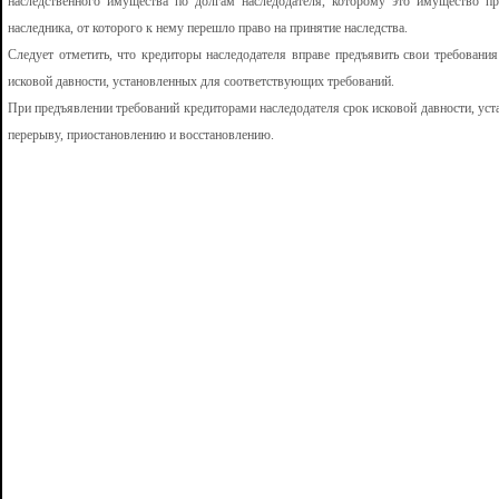
наследственного имущества по долгам наследодателя, которому это имущество п
наследника, от которого к нему перешло право на принятие наследства.
Следует отметить, что кредиторы наследодателя вправе предъявить свои требовани
исковой давности, установленных для соответствующих требований.
При предъявлении требований кредиторами наследодателя срок исковой давности, ус
перерыву, приостановлению и восстановлению.