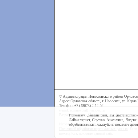
© Администрация Новосильского района Орловск
Адрес: Орловская область, г. Новосиль, ул. Карла 
Телефон: +7 (48673) 2-12-52
e-mail:
admnovosil@yandex.ru
Разработка сайта -
Центр интернет-образования
Используя данный сайт, вы даёте согласи
Лайвинтернет, Спутник Аналитика, Яндекс 
Используя данный сайт, вы даёте согласие на обра
обрабатывались, пожалуйста, покиньте данны
Политикой обработки персональных данных
. Если
пожалуйста, покиньте данный сайт.