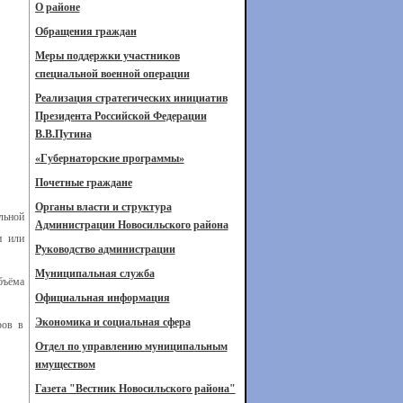
О районе
Обращения граждан
Меры поддержки участников
специальной военной операции
Реализация стратегических инициатив
Президента Российской Федерации
В.В.Путина
«Губернаторские программы»
Почетные граждане
Органы власти и структура
льной
Администрации Новосильского района
и или
Руководство администрации
Муниципальная служба
бъёма
Официальная информация
Экономика и социальная сфера
ров в
Отдел по управлению муниципальным
имуществом
Газета "Вестник Новосильского района"