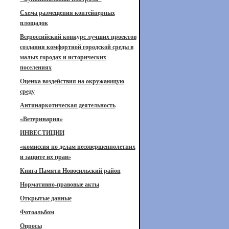
Схема размещения контейнерных
площадок
Всероссийский конкурс лучших проектов
создания комфортной городской среды в
малых городах и исторических
поселениях
Оценка воздействия на окружающую
среду
Антинаркотическая деятельность
«Ветеринария»
ИНВЕСТИЦИИ
«комиссия по делам несовершеннолетних
и защите их прав»
Книга Памяти Новосильский район
Нормативно-правовые акты
Открытые данные
Фотоальбом
Опросы