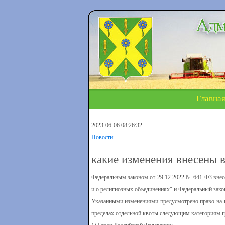
Главна
2023-06-06 08:26:32
Новости
какие изменения внесены в
Федеральным законом от 29.12.2022 № 641-ФЗ внесе
и о религиозных объединениях" и Федеральный зако
Указанными изменениями предусмотрено право на п
пределах отдельной квоты следующим категориям г