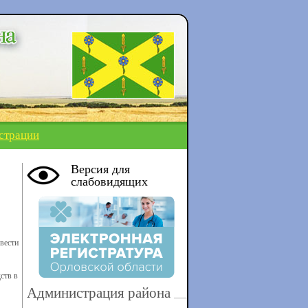
страции
Версия для
слабовидящих
вести
ств в
Администрация района