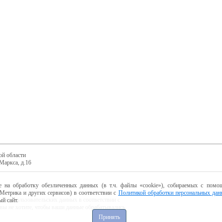
ой области
Маркса, д.16
е на обработку обезличенных данных (в т.ч. файлы «cookie»), собираемых с помощ
Метрика и других сервисов) в соответствии с
Политикой обработки персональных дан
ботку пользовательских данных в соответствии с
й сайт.
 вы не хотите, чтобы ваши данные обрабатывались,
Принять