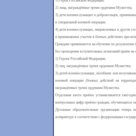
1) Герои Российской Федерации;
2) лица, награждённые тремя орденами Мужества;
3) дети военнослужащих и добровольцев, принимав
в специальной военной операции;
4) дети военнослужащих, направленных в другие гос
и принимавших участие в боевых действиях при исп
Граждане принимаются на обучение по результатам 
Без проведения вступительных испытаний приём на 
1) Героев Российской Федерации;
2) лиц, награждённых тремя орденами Мужества;
3) детей военнослужащих, погибших или получивших
военной операции (боевых действий на территор
награждённых тремя орденами Мужества.
Отдельная квота приёма устанавливается ежегодн
контрольных цифр приёма граждан, обучающихся за
Духовные образовательные организации теперь в
аспирантуре в соответствии с федеральными госуда