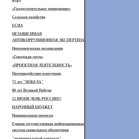
нужд
«Градостроительное зонирование»
Сельское хозяйство
ЕСИА
НЕЗАВИСИМАЯ
АНТИКОРРУПЦИОННАЯ ЭКСПЕРТИЗА
Некоммерческие организации
«Городская среда»
«ПРОЕКТНАЯ ДЕЯТЕЛЬНОСТЬ»
Противодействие коррупции
75 лет "ПОБЕДА"
80 лет Великой Победы
12 ИЮНЯ ДЕНЬ РОССИИ!!!
НАРОДНЫЙ БЮДЖЕТ
Национальные проекты
Единая государственная информационная
система социального обеспечения
"муниципальный контроль"