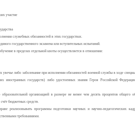
ших участие
ударства
олнении служебных обязанностей в этих государствах.
единого государственного экзамена или вступительных испытаний.
обучение в пределах отдельной квоты осуществляется в отношении:
 увечье либо заболевание при исполнении обязанностей военной службы в ходе специа
иях иностранных государств) либо удостоенных звания Героя Российской Федераци
о образовательной организацией в размере не менее чем десять процентов общего о
 счёт бюджетных средств.
праве реализовывать программы подготовки научных и научно-педагогических кад
рственными требованиями.