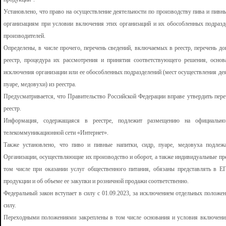
Установлено, что право на осуществление деятельности по производству пива и пивны
организациям при условии включения этих организаций и их обособленных подразде
производителей.
Определены, в числе прочего, перечень сведений, включаемых в реестр, перечень д
реестр, процедура их рассмотрения и принятия соответствующего решения, основ
исключения организации или ее обособленных подразделений (мест осуществления дея
пуаре, медовухи) из реестра.
Предусматривается, что Правительство Российской Федерации вправе утвердить пе
реестр.
Информация, содержащаяся в реестре, подлежит размещению на официальном
телекоммуникационной сети «Интернет».
Также установлено, что пиво и пивные напитки, сидр, пуаре, медовуха подлеж
Организации, осуществляющие их производство и оборот, а также индивидуальные п
том числе при оказании услуг общественного питания, обязаны представлять в Е
продукции и об объеме ее закупки и розничной продажи соответственно.
Федеральный закон вступает в силу с 01.09.2023, за исключением отдельных положе
силу.
Переходными положениями закреплены в том числе основания и условия включения 