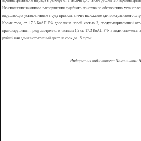
административного штрафа в размере от 1 тысячи до 3 тысяч рублей или административ
Неисполнение законного распоряжения судебного пристава по обеспечению установлен
нарушающих установленные в суде правила, влечет наложение административного штра
Кроме того, ст. 17.3 КоАП РФ дополнена новой частью 3, предусматривающей отве
правонарушения, предусмотренного частями 1,2 ст. 17.3 КоАП РФ, в виде наложения 
рублей или административный арест на срок до 15 суток.
Информация подготовлена Помощником Но