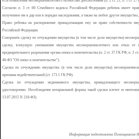
есть объявления несовершеннолетнего полностью дееспособным (п. 2 ст. 21, п. 1 ст. 27
Согласно п. 3 ст. 60 Семейного кодекса Российской Федерации ребенок имеет пра
полученное им в дар или в порядке наследования, а также на любое другое имущество,
Право ребенка на распоряжение принадлежащим ему на праве собственности иму
Российской Федерации.
Совершить сделку по отчуждению имущества (в том числе доли имущества) несовер
сделку, влекущую уменьшение имущества несовершеннолетнего или отказ от
предварительного разрешения органа опеки и попечительства (п. 2 ст. 37 ГК РФ; п. 3 ст
48-ФЗ "Об опеке и попечительстве").
Сделка по отчуждению имущества (в том числе доли имущества) несовершенноле
признана недействительной (ст. 173.1 ГК РФ).
Сделка по отчуждению недвижимого имущества, принадлежащего несовершен
удостоверению. Несоблюдение нотариальной формы такой сделки влечет ее ничтожност
13.07.2015 N 218-ФЗ).
Информация подготовлена Помощником Но