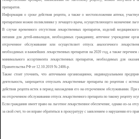
препаратов.
Информация о сроке действия рецепта, а также о местоположении аптеки, участв
препаратами можно поликлинике у лечащего врача, осуществляющего назначение льгот
В случае временного отсутствия лекарственных препаратов, изделий медицинског
питания для детей-инвалидов, необходимых гражданину, аптечное учреждение орга
отсроченное обслуживание или осуществляет отпуск аналогичного лекарствен
необходимых и важнейших лекарственных препаратов на 2020 год, а также перечнем 
минимального ассортимента лекарственных препаратов, необходимых для оказа
Правительства РФ от 12.10.2019 № 2406-р.
Также стоит уточнить, что аптечными организациями, индивидуальными предпр
деятельность, запрещается отпускать лекарственные препараты по рецептам с истек
действия рецепта истек в период нахождения его на отсроченном обслуживании. При 
на отсроченном обслуживании отпуск лекарственного препарата по такому рецепту осу
Если гражданин имеет право на льготное лекарственное обеспечение, однако из-за отс
за свой счет, то он вправе обратиться в прокуратуру с заявлением о нарушении его прав