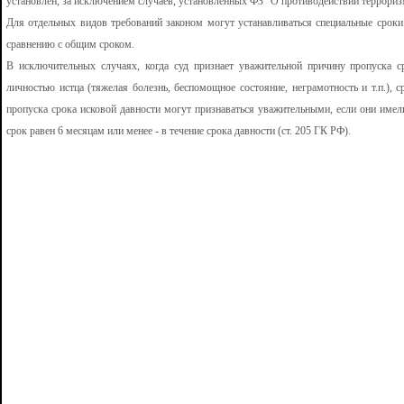
установлен, за исключением случаев, установленных ФЗ "О противодействии террориз
Для отдельных видов требований законом могут устанавливаться специальные сроки
сравнению с общим сроком.
В исключительных случаях, когда суд признает уважительной причину пропуска с
личностью истца (тяжелая болезнь, беспомощное состояние, неграмотность и т.п.),
пропуска срока исковой давности могут признаваться уважительными, если они имели
срок равен 6 месяцам или менее - в течение срока давности (ст. 205 ГК РФ).