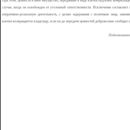
При этом, ценности и иное имущество, переданные в виде взятки подлежат конфискаци
случае, когда он освобожден от уголовной ответственности. Исключение составляет
оперативно-розыскную деятельность, с целью задержания с поличным лица, заявив
взятки возвращается владельцу, если он до передачи ценностей добровольно сообщил о
Подготовлено