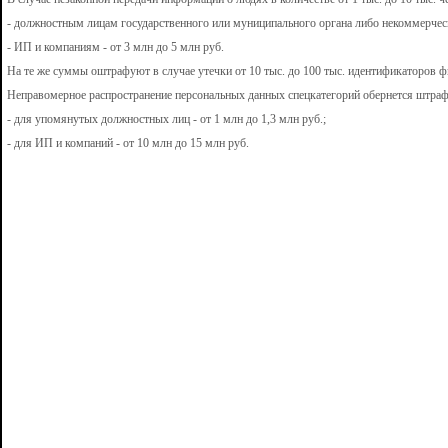
- должностным лицам государственного или муниципального органа либо некоммерческой
- ИП и компаниям - от 3 млн до 5 млн руб.
На те же суммы оштрафуют в случае утечки от 10 тыс. до 100 тыс. идентификаторов ф
Неправомерное распространение персональных данных спецкатегорий обернется штра
- для упомянутых должностных лиц - от 1 млн до 1,3 млн руб.;
- для ИП и компаний - от 10 млн до 15 млн руб.