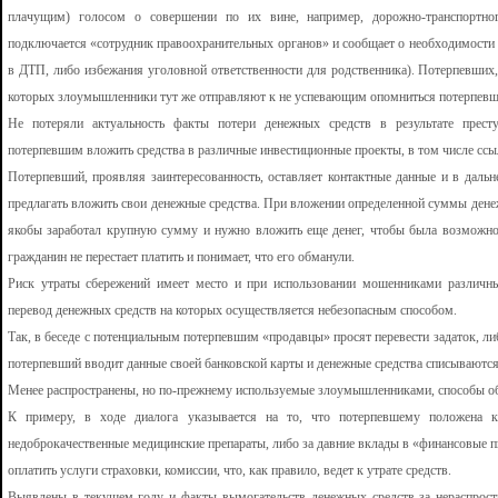
плачущим) голосом о совершении по их вине, например, дорожно-транспортно
подключается «сотрудник правоохранительных органов» и сообщает о необходимости 
в ДТП, либо избежания уголовной ответственности для родственника). Потерпевших, 
которых злоумышленники тут же отправляют к не успевающим опомниться потерпев
Не потеряли актуальность факты потери денежных средств в результате прест
потерпевшим вложить средства в различные инвестиционные проекты, в том числе сс
Потерпевший, проявляя заинтересованность, оставляет контактные данные и в дал
предлагать вложить свои денежные средства. При вложении определенной суммы денеж
якобы заработал крупную сумму и нужно вложить еще денег, чтобы была возможнос
гражданин не перестает платить и понимает, что его обманули.
Риск утраты сбережений имеет место и при использовании мошенниками различны
перевод денежных средств на которых осуществляется небезопасным способом.
Так, в беседе с потенциальным потерпевшим «продавцы» просят перевести задаток, л
потерпевший вводит данные своей банковской карты и денежные средства списываются
Менее распространены, но по-прежнему используемые злоумышленниками, способы о
К примеру, в ходе диалога указывается на то, что потерпевшему положена к
недоброкачественные медицинские препараты, либо за давние вклады в «финансовые 
оплатить услуги страховки, комиссии, что, как правило, ведет к утрате средств.
Выявлены в текущем году и факты вымогательств денежных средств за нераспростр