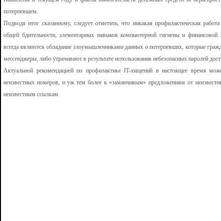
потерпевшем.
Подводя итог сказанному, следует отметить, что никакая профилактическая работ
общей бдительности, элементарных навыков компьютерной гигиены и финансовой 
всегда являются обладание злоумышленниками данных о потерпевших, которые гражда
мессенджеры, либо утрачивают в результате использования небезопасных паролей дост
Актуальной рекомендацией по профилактике IT-хищений в настоящее время мож
неизвестных номеров, и уж тем более к «заманчивым» предложениям от неизвестн
неизвестным ссылкам.