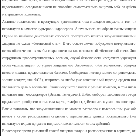
недостаточной осведомленности не способны самостоятельно защитить себя от дейст
материальное положение.
Активно вовлекаются в преступную деятельность лица молодого возраста, в том ч
используют в качестве курьеров и «дроперов». Актуальность приобрели факты хищени
Одним из наиболее действенных способов преступного изъятия злоумышленниками 
хищение по схеме «безопасный счет». В его основе лежит побуждение потерпевшег
целях обеспечения их якобы сохранности на так называемый «безопасный счет». Зво
сотрудников правоохранительных органов, служб безопасности кредитных учрежде
своей «компетенции» об угрозе хищения его сбережений, либо возможного оформл
некоего лимита, предоставляется банками. Сообщаемая легенда может сопровождатьс
звонит «сотрудник» ФСБ), например за якобы уже совершенный перевод средств по
уголовного дела о госизмене. Звонки осуществляются с разных номеров, в том числ
использования мессенджеров (Ватсап, Телеграмм). Либо, наоборот, мошенники гово
предлагают приобрести новые сим-карты, телефоны, действовать в условиях конспирац
Важно понимать, что злоумышленники на момент разговора с потерпевшим уже обл
имеют в своем распоряжении сведения о персональных данных пострадавшего (номе
используют их для придания видимости легитимности своих действий.
В последнее время указанный способ хищения получил распространение в варианте, от