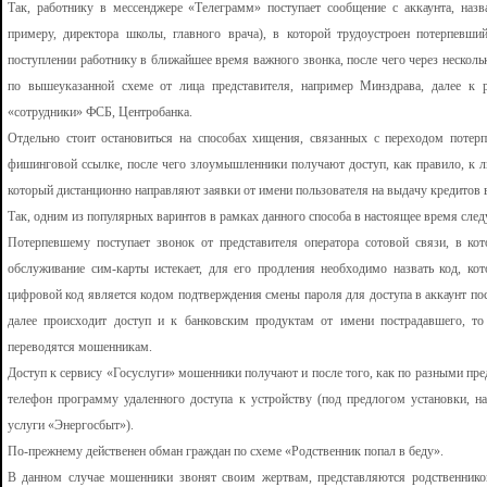
Так, работнику в мессенджере «Телеграмм» поступает сообщение с аккаунта, назв
примеру, директора школы, главного врача), в которой трудоустроен потерпев
поступлении работнику в ближайшее время важного звонка, после чего через нескольк
по вышеуказанной схеме от лица представителя, например Минздрава, далее к 
«сотрудники» ФСБ, Центробанка.
Отдельно стоит остановиться на способах хищения, связанных с переходом потер
фишинговой ссылке, после чего злоумышленники получают доступ, как правило, к ли
который дистанционно направляют заявки от имени пользователя на выдачу кредитов 
Так, одним из популярных варинтов в рамках данного способа в настоящее время сле
Потерпевшему поступает звонок от представителя оператора сотовой связи, в ко
обслуживание сим-карты истекает, для его продления необходимо назвать код, ко
цифровой код является кодом подтверждения смены пароля для доступа в аккаунт пос
далее происходит доступ и к банковским продуктам от имени пострадавшего, то
переводятся мошенникам.
Доступ к сервису «Госуслуги» мошенники получают и после того, как по разными пр
телефон программу удаленного доступа к устройству (под предлогом установки, 
услуги «Энергосбыт»).
По-прежнему действенен обман граждан по схеме «Родственник попал в беду».
В данном случае мошенники звонят своим жертвам, представляются родственник