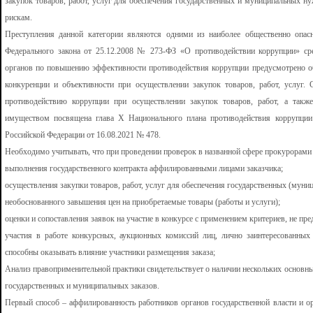
закупок товаров, работ, услуг для обеспечения государственных и муниципальных 
рискам.
Преступления данной категории являются одними из наиболее общественно опас
Федерального закона от 25.12.2008 № 273-ФЗ «О противодействии коррупции» сре
органов по повышению эффективности противодействия коррупции предусмотрено об
конкуренции и объективности при осуществлении закупок товаров, работ, услуг.
противодействию коррупции при осуществлении закупок товаров, работ, а так
имуществом посвящена глава X Национального плана противодействия коррупции
Российской Федерации от 16.08.2021 № 478.
Необходимо учитывать, что при проведении проверок в названной сфере прокурорами
выполнения государственного контракта аффилированными лицами заказчика;
осуществления закупки товаров, работ, услуг для обеспечения государственных (муни
необоснованного завышения цен на приобретаемые товары (работы и услуги);
оценки и сопоставления заявок на участие в конкурсе с применением критериев, не п
участия в работе конкурсных, аукционных комиссий лиц, лично заинтересованных 
способны оказывать влияние участники размещения заказа;
Анализ правоприменительной практики свидетельствует о наличии нескольких основн
государственных и муниципальных заказов.
Первый способ – аффилированность работников органов государственной власти и о