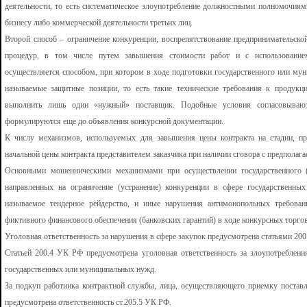
деятельности, то есть систематическое злоупотребление должностными полномочия
бизнесу либо коммерческой деятельности третьих лиц.
Второй способ – ограничение конкуренции, воспрепятствование предпринимательско
процедур, в том числе путем завышения стоимости работ и с использованием
осуществляется способом, при котором в ходе подготовки государственного или муни
называемые защитные позиции, то есть такие технические требования к продукци
выполнить лишь один «нужный» поставщик. Подобные условия согласовываютс
формулируются еще до объявления конкурсной документации.
К числу механизмов, используемых для завышения цены контракта на стадии, п
начальной цены контракта представителем заказчика при наличии сговора с предполаг
Основными мошенническими механизмами при осуществлении государственного (м
направленных на ограничение (устранение) конкуренции в сфере государственных
называемое тендерное рейдерство, и иные нарушения антимонопольных требован
фиктивного финансового обеспечения (банковских гарантий) в ходе конкурсных торгов
Уголовная ответственность за нарушения в сфере закупок предусмотрена статьями 200.
Статьей 200.4 УК РФ предусмотрена уголовная ответственность за злоупотребления
государственных или муниципальных нужд.
За подкуп работника контрактной службы, лица, осуществляющего приемку постав
предусмотрена ответственность ст.205.5 УК РФ.