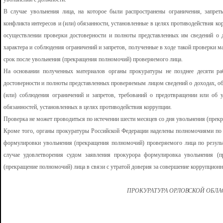
В случае увольнения лица, на которое были распространены ограничения, запрет
конфликта интересов и (или) обязанности, установленные в целях противодействия к
осуществлении проверки достоверности и полноты представленных им сведений о 
характера и соблюдения ограничений и запретов, полученные в ходе такой проверки 
срок после увольнения (прекращения полномочий) проверяемого лица.
На основании полученных материалов органы прокуратуры не позднее десяти р
достоверности и полноты представленных проверяемым лицом сведений о доходах, об
(или) соблюдения ограничений и запретов, требований о предотвращении или об у
обязанностей, установленных в целях противодействия коррупции.
Проверка не может проводиться по истечении шести месяцев со дня увольнения (прек
Кроме того, органы прокуратуры Российской Федерации наделены полномочиями по 
формулировки увольнения (прекращения полномочий) проверяемого лица по резуль
случае удовлетворения судом заявления прокурора формулировка увольнения (п
(прекращение полномочий) лица в связи с утратой доверия за совершение коррупцион
ПРОКУРАТУРА ОРЛОВСКОЙ ОБЛ