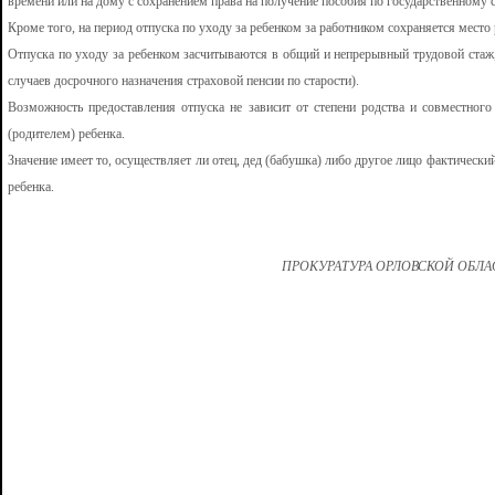
времени или на дому с сохранением права на получение пособия по государственному
Кроме того, на период отпуска по уходу за ребенком за работником сохраняется место
Отпуска по уходу за ребенком засчитываются в общий и непрерывный трудовой стаж,
случаев досрочного назначения страховой пенсии по старости).
Возможность предоставления отпуска не зависит от степени родства и совместног
(родителем) ребенка.
Значение имеет то, осуществляет ли отец, дед (бабушка) либо другое лицо фактический
ребенка.
ПРОКУРАТУРА ОРЛОВСКОЙ ОБЛ