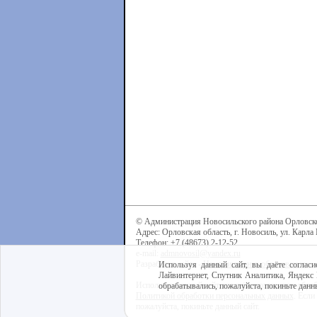
© Администрация Новосильского района Орловск
Адрес: Орловская область, г. Новосиль, ул. Карла 
Телефон: +7 (48673) 2-12-52
e-mail:
admnovosil@yandex.ru
Разработка сайта -
Центр интернет-образования
Используя данный сайт, вы даёте согласи
Лайвинтернет, Спутник Аналитика, Яндекс 
Используя данный сайт, вы даёте согласие на обра
обрабатывались, пожалуйста, покиньте данны
Политикой обработки персональных данных
. Если
пожалуйста, покиньте данный сайт.