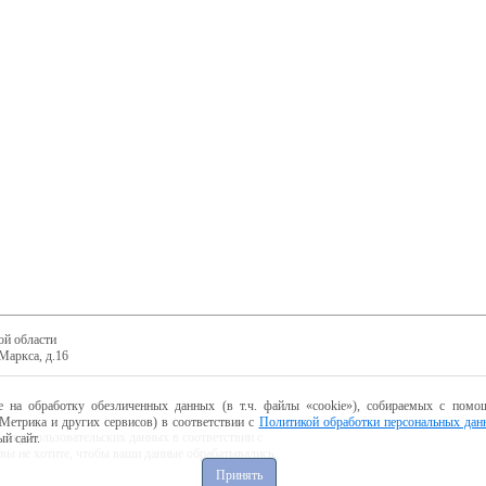
ой области
Маркса, д.16
е на обработку обезличенных данных (в т.ч. файлы «cookie»), собираемых с помощ
Метрика и других сервисов) в соответствии с
Политикой обработки персональных дан
ботку пользовательских данных в соответствии с
й сайт.
 вы не хотите, чтобы ваши данные обрабатывались,
Принять