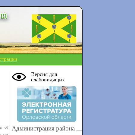
страции
Версия для
слабовидящих
Администрация района
са об
о для