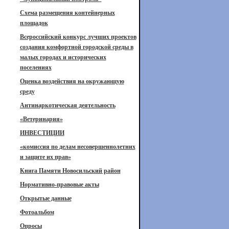
Схема размещения контейнерных
площадок
Всероссийский конкурс лучших проектов
создания комфортной городской среды в
малых городах и исторических
поселениях
Оценка воздействия на окружающую
среду
Антинаркотическая деятельность
«Ветеринария»
ИНВЕСТИЦИИ
«комиссия по делам несовершеннолетних
и защите их прав»
Книга Памяти Новосильский район
Нормативно-правовые акты
Открытые данные
Фотоальбом
Опросы