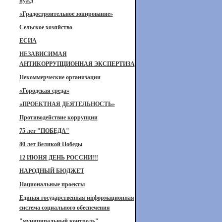
нужд
«Градостроительное зонирование»
Сельское хозяйство
ЕСИА
НЕЗАВИСИМАЯ
АНТИКОРРУПЦИОННАЯ ЭКСПЕРТИЗА
Некоммерческие организации
«Городская среда»
«ПРОЕКТНАЯ ДЕЯТЕЛЬНОСТЬ»
Противодействие коррупции
75 лет "ПОБЕДА"
80 лет Великой Победы
12 ИЮНЯ ДЕНЬ РОССИИ!!!
НАРОДНЫЙ БЮДЖЕТ
Национальные проекты
Единая государственная информационная
система социального обеспечения
"муниципальный контроль"