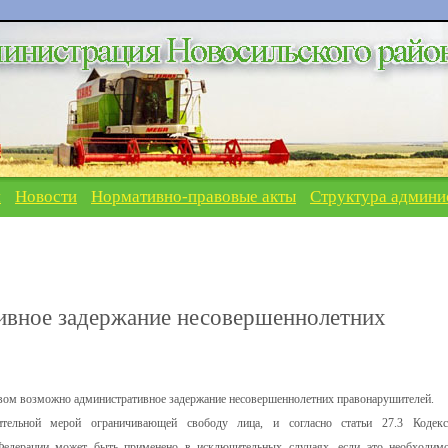
я
Новости
Нормативно-правовые акты
Структура админи
ивное задержание несовершеннолетних
твом возможно административное задержание несовершеннолетних правонарушителей.
ительной мерой ограничивающей свободу лица, и согласно статьи 27.3 Кодек
Федерации может быть применено в исключительных случаях, если это необходим