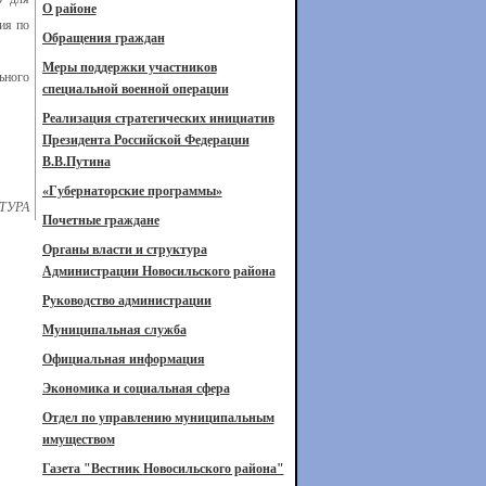
О районе
ия по
Обращения граждан
Меры поддержки участников
ьного
специальной военной операции
Реализация стратегических инициатив
Президента Российской Федерации
В.В.Путина
«Губернаторские программы»
ТУРА
Почетные граждане
Органы власти и структура
Администрации Новосильского района
Руководство администрации
Муниципальная служба
Официальная информация
Экономика и социальная сфера
Отдел по управлению муниципальным
имуществом
Газета "Вестник Новосильского района"