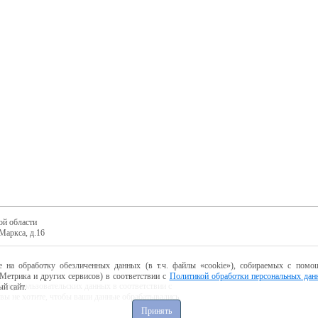
ой области
Маркса, д.16
е на обработку обезличенных данных (в т.ч. файлы «cookie»), собираемых с помощ
Метрика и других сервисов) в соответствии с
Политикой обработки персональных дан
ботку пользовательских данных в соответствии с
й сайт.
 вы не хотите, чтобы ваши данные обрабатывались,
Принять