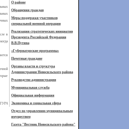
О районе
льных
Обращения граждан
льных
Меры поддержки участников
ичных
специальной военной операции
Реализация стратегических инициатив
сле в
Президента Российской Федерации
когда
В.В.Путина
«Губернаторские программы»
яется
Почетные граждане
Органы власти и структура
ячной
Администрации Новосильского района
торые
Руководство администрации
Муниципальная служба
Официальная информация
Экономика и социальная сфера
ТУРА
Отдел по управлению муниципальным
имуществом
Газета "Вестник Новосильского района"