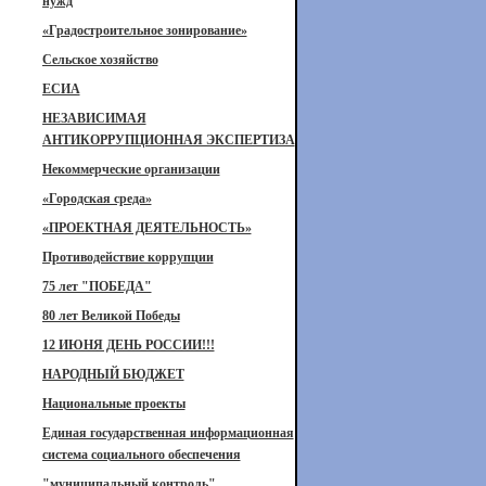
нужд
«Градостроительное зонирование»
Сельское хозяйство
ЕСИА
НЕЗАВИСИМАЯ
АНТИКОРРУПЦИОННАЯ ЭКСПЕРТИЗА
Некоммерческие организации
«Городская среда»
«ПРОЕКТНАЯ ДЕЯТЕЛЬНОСТЬ»
Противодействие коррупции
75 лет "ПОБЕДА"
80 лет Великой Победы
12 ИЮНЯ ДЕНЬ РОССИИ!!!
НАРОДНЫЙ БЮДЖЕТ
Национальные проекты
Единая государственная информационная
система социального обеспечения
"муниципальный контроль"