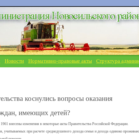
я
Новости
Нормативно-правовые акты
Структура админи
тельства коснулись вопросы оказания
аждан, имеющих детей?
1961 внесены изменения в некоторые акты Правительства Российской Федерации.
дов, учитываемых при расчете среднедушевого дохода семьи и дохода одиноко прожива
льной помощи.