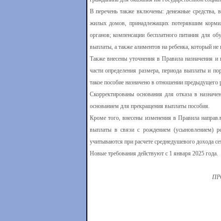
В перечень также включены: денежные средства, 
жилых домов, принадлежащих потерявшим кормил
органов; компенсации бесплатного питания для об
выплаты, а также алиментов на ребенка, который не 
Также внесены уточнения в Правила назначения и 
части определения размера, периода выплаты и по
такое пособие назначено в отношении предыдущего 
Скорректированы основания для отказа в назначен
основанием для прекращения выплаты пособия.
Кроме того, внесены изменения в Правила направле
выплаты в связи с рождением (усыновлением) ре
учитываются при расчете среднедушевого дохода сем
Новые требования действуют с 1 января 2025 года.
ПР