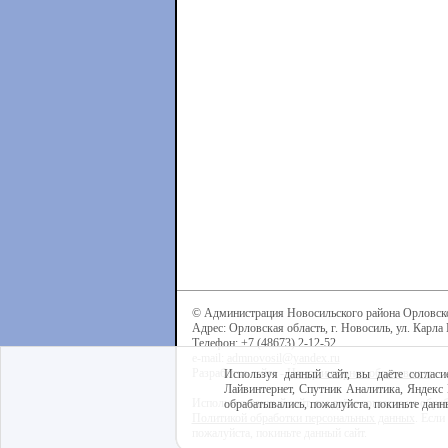
© Администрация Новосильского района Орловск
Адрес: Орловская область, г. Новосиль, ул. Карла 
Телефон: +7 (48673) 2-12-52
e-mail:
admnovosil@yandex.ru
Разработка сайта -
Центр интернет-образования
Используя данный сайт, вы даёте согласи
Лайвинтернет, Спутник Аналитика, Яндекс 
Используя данный сайт, вы даёте согласие на обра
обрабатывались, пожалуйста, покиньте данны
Политикой обработки персональных данных
. Если
пожалуйста, покиньте данный сайт.