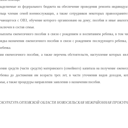
выделяемые из федерального бюджета на обеспечение проведения ремонта индивидуа
ьца членам семей военнослужащих, а также сотрудников некоторых правоохраните
учающегося с ОВЗ, обучение которого организовано на дому; пособия и иные аналог
включен в состав семьи.
выплаты ежемесячного пособия в связи с рождением и воспитанием ребенка, в том чи
рядка назначения ежемесячного пособия в связи с рождением последующего ребенка, 
ребенка.
ии ежемесячного пособия, а также перечень обстоятельств, наступление которых явл
ния средств (части средств) материнского (семейного) капитала на получение ежемес
бенка до достижения им возраста трех лет, в части уточнения видов доходов, ко
ьи, а также процедуры направления заявления о назначении пособия.
ОКУРАТУРА ОРЛОВСКОЙ ОБЛАСТИ НОВОСИЛЬСКАЯ МЕЖРАЙОННАЯ ПРОКУРА