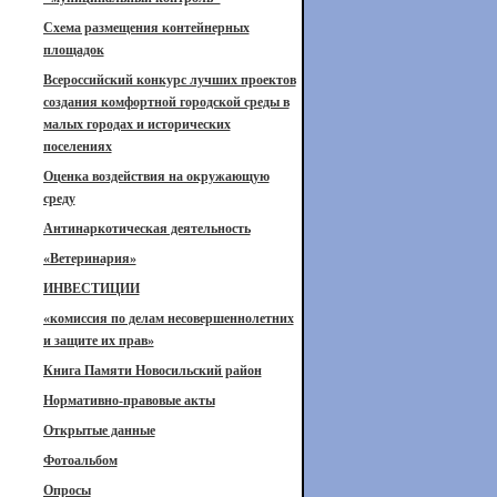
Схема размещения контейнерных
площадок
Всероссийский конкурс лучших проектов
создания комфортной городской среды в
малых городах и исторических
поселениях
Оценка воздействия на окружающую
среду
Антинаркотическая деятельность
«Ветеринария»
ИНВЕСТИЦИИ
«комиссия по делам несовершеннолетних
и защите их прав»
Книга Памяти Новосильский район
Нормативно-правовые акты
Открытые данные
Фотоальбом
Опросы