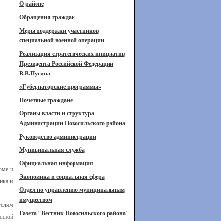
О районе
Обращения граждан
Меры поддержки участников
специальной военной операции
Реализация стратегических инициатив
Президента Российской Федерации
В.В.Путина
«Губернаторские программы»
Почетные граждане
Органы власти и структура
Администрации Новосильского района
Руководство администрации
Муниципальная служба
Официальная информация
юме и
Экономика и социальная сфера
ика и
Отдел по управлению муниципальным
имуществом
телям
Газета "Вестник Новосильского района"
анной