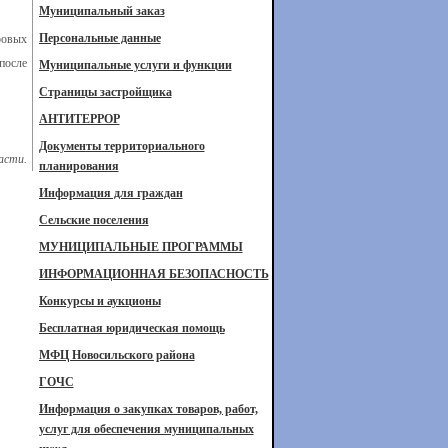
Муниципальный заказ
Персональные данные
ровых
после
Муниципальные услуги и функции
Страницы застройщика
АНТИТЕРРОР
Документы территориального
асти.
планирования
Информация для граждан
Сельские поселения
МУНИЦИПАЛЬНЫЕ ПРОГРАММЫ
ИНФОРМАЦИОННАЯ БЕЗОПАСНОСТЬ
Конкурсы и аукционы
Бесплатная юридическая помощь
МФЦ Новосильского района
ГОЧС
Информация о закупках товаров, работ,
услуг для обеспечения муниципальных