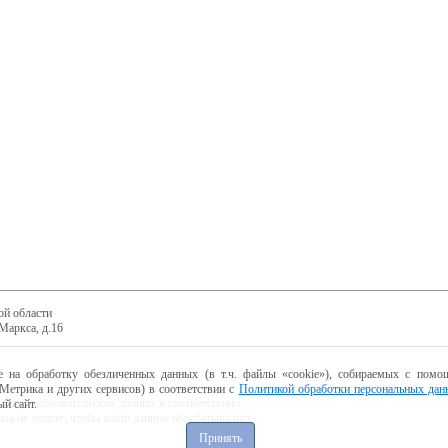
ой области
Маркса, д.16
е на обработку обезличенных данных (в т.ч. файлы «cookie»), собираемых с помощ
Метрика и других сервисов) в соответствии с
Политикой обработки персональных дан
ботку пользовательских данных в соответствии с
й сайт.
 вы не хотите, чтобы ваши данные обрабатывались,
Принять