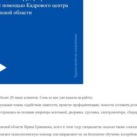
 более 20 таких клиентов. Семь из них уже вышли на работу.
уальные планы содействия занятости, провели профориентацию, помогли составить рез
устроились на позиции оператора котельной, дворника, грузчика, электромонтера, сборщ
овской области Ирина Гриминова, всего в этом году специалисты оказали таким соиска
длагают психологическую помощь или направляют их на бесплатное обучение востребов