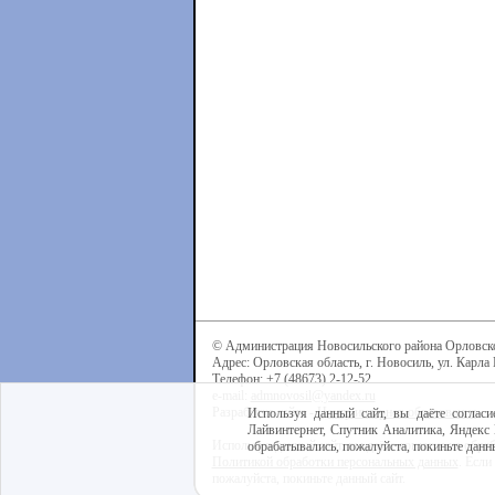
© Администрация Новосильского района Орловск
Адрес: Орловская область, г. Новосиль, ул. Карла 
Телефон: +7 (48673) 2-12-52
e-mail:
admnovosil@yandex.ru
Разработка сайта -
Центр интернет-образования
Используя данный сайт, вы даёте согласи
Лайвинтернет, Спутник Аналитика, Яндекс 
Используя данный сайт, вы даёте согласие на обра
обрабатывались, пожалуйста, покиньте данны
Политикой обработки персональных данных
. Если
пожалуйста, покиньте данный сайт.