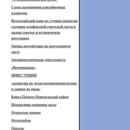
Схема размещения контейнерных
площадок
Всероссийский конкурс лучших проектов
создания комфортной городской среды в
малых городах и исторических
поселениях
Оценка воздействия на окружающую
среду
Антинаркотическая деятельность
«Ветеринария»
ИНВЕСТИЦИИ
«комиссия по делам несовершеннолетних
и защите их прав»
Книга Памяти Новосильский район
Нормативно-правовые акты
Открытые данные
Фотоальбом
Опросы