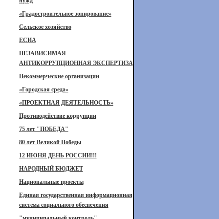
нужд
«Градостроительное зонирование»
Сельское хозяйство
ЕСИА
НЕЗАВИСИМАЯ
АНТИКОРРУПЦИОННАЯ ЭКСПЕРТИЗА
Некоммерческие организации
«Городская среда»
«ПРОЕКТНАЯ ДЕЯТЕЛЬНОСТЬ»
Противодействие коррупции
75 лет "ПОБЕДА"
80 лет Великой Победы
12 ИЮНЯ ДЕНЬ РОССИИ!!!
НАРОДНЫЙ БЮДЖЕТ
Национальные проекты
Единая государственная информационная
система социального обеспечения
"муниципальный контроль"