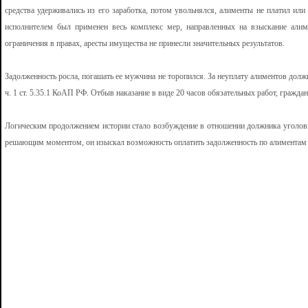
средства удерживались из его заработка, потом увольнялся, алименты не платил ил
исполнителем был применен весь комплекс мер, направленных на взыскание алим
ограничения в правах, аресты имущества не принесли значительных результатов.
Задолженность росла, погашать ее мужчина не торопился. За неуплату алиментов дол
ч. 1 ст. 5.35.1 КоАП РФ. Отбыв наказание в виде 20 часов обязательных работ, гражда
Логическим продолжением истории стало возбуждение в отношении должника уголовно
решающим моментом, он изыскал возможность оплатить задолженность по алиментам в