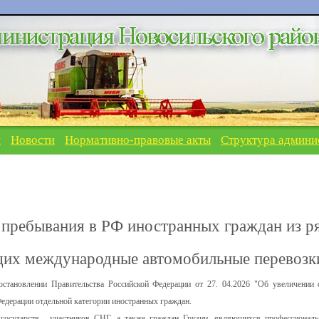
я
Новости
Нормативно-правовые акты
Структура админи
 пребывания в РФ иностранных граждан из р
щих международные автомобильные перевозк
становлении Правительства Российской Федерации от 27. 04.2026 "Об увеличении 
едерации отдельной категории иностранных граждан.
государств - участников СНГ, а также граждан Грузии, являющихся профессионал