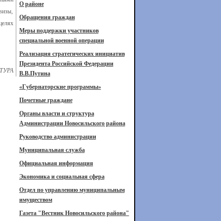
О районе
визы,
Обращения граждан
целях
Меры поддержки участников
специальной военной операции
Реализация стратегических инициатив
Президента Российской Федерации
ТУРА
В.В.Путина
«Губернаторские программы»
Почетные граждане
Органы власти и структура
Администрации Новосильского района
Руководство администрации
Муниципальная служба
Официальная информация
Экономика и социальная сфера
Отдел по управлению муниципальным
имуществом
Газета "Вестник Новосильского района"