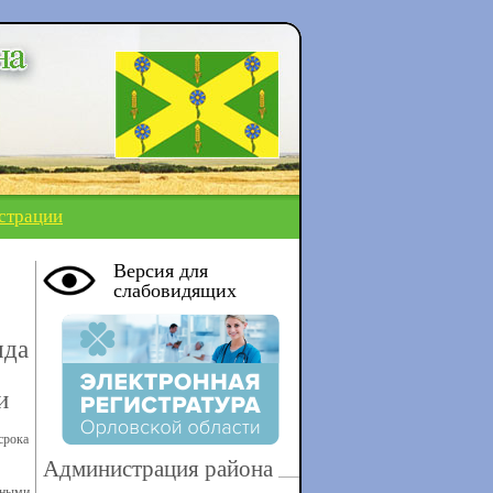
страции
Версия для
слабовидящих
яда
и
срока
Администрация района
ьными