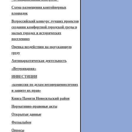
Схема размещения контейнерных
площадок
Всероссийский конкурс лучших проектов
создания комфортной городской среды в
малых городах и исторических
поселениях
Оценка воздействия на окружающую
среду
Антинаркотическая деятельность
«Ветеринария»
ИНВЕСТИЦИИ
«комиссия по делам несовершеннолетних
и защите их прав»
Книга Памяти Новосильский район
Нормативно-правовые акты
Открытые данные
Фотоальбом
Опросы