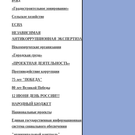
нужд
«Градостроительное зонирование»
Сельское хозяйство
ЕСИА
НЕЗАВИСИМАЯ
АНТИКОРРУПЦИОННАЯ ЭКСПЕРТИЗА
Некоммерческие организации
«Городская среда»
«ПРОЕКТНАЯ ДЕЯТЕЛЬНОСТЬ»
Противодействие коррупции
75 лет "ПОБЕДА"
80 лет Великой Победы
12 ИЮНЯ ДЕНЬ РОССИИ!!!
НАРОДНЫЙ БЮДЖЕТ
Национальные проекты
Единая государственная информационная
система социального обеспечения
"муниципальный контроль"