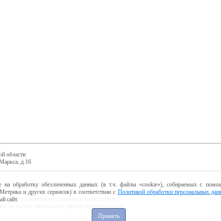
ой области
Маркса, д.16
е на обработку обезличенных данных (в т.ч. файлы «cookie»), собираемых с помощ
Метрика и других сервисов) в соответствии с
Политикой обработки персональных дан
ботку пользовательских данных в соответствии с
й сайт.
 вы не хотите, чтобы ваши данные обрабатывались,
Принять