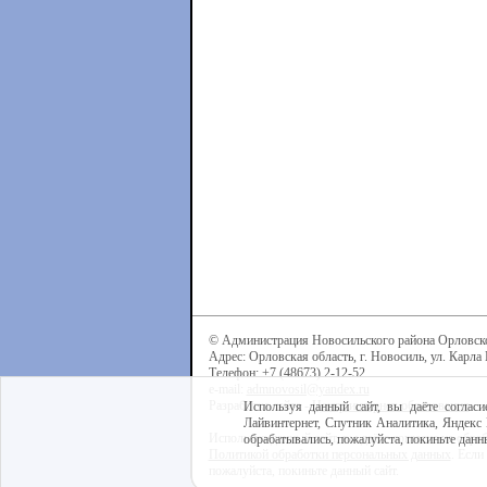
© Администрация Новосильского района Орловск
Адрес: Орловская область, г. Новосиль, ул. Карла 
Телефон: +7 (48673) 2-12-52
e-mail:
admnovosil@yandex.ru
Разработка сайта -
Центр интернет-образования
Используя данный сайт, вы даёте согласи
Лайвинтернет, Спутник Аналитика, Яндекс 
Используя данный сайт, вы даёте согласие на обра
обрабатывались, пожалуйста, покиньте данны
Политикой обработки персональных данных
. Если
пожалуйста, покиньте данный сайт.