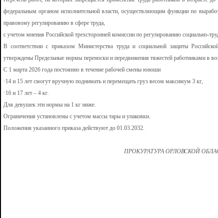
федеральным органом исполнительной власти, осуществляющим функции по выработк
правовому регулированию в сфере труда,
с учетом мнения Российской трехсторонней комиссии по регулированию социально-тр
В соответствии с приказом Министерства труда и социальной защиты Российск
утверждены Предельные нормы переноски и передвижения тяжестей работниками в возр
С 1 марта 2026 года постоянно в течение рабочей смены юноши
·14 и 15 лет смогут вручную поднимать и перемещать груз весом максимум 3 кг,
·16 и 17 лет – 4 кг.
Для девушек эти нормы на 1 кг ниже.
Ограничения установлены с учетом массы тары и упаковки.
Положения указанного приказа действуют до 01.03.2032.
ПРОКУРАТУРА ОРЛОВСКОЙ ОБЛ