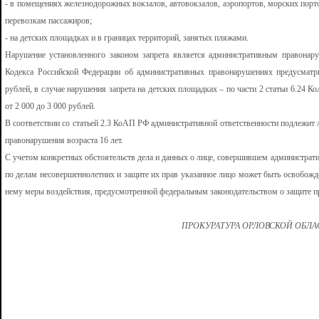
- в помещениях железнодорожных вокзалов, автовокзалов, аэропортов, морских порто
перевозкам пассажиров;
- на детских площадках и в границах территорий, занятых пляжами.
Нарушение установленного законом запрета является административным правонаруш
Кодекса Российской Федерации об административных правонарушениях предусмат
рублей, в случае нарушения запрета на детских площадках – по части 2 статьи 6.24
от 2 000 до 3 000 рублей.
В соответствии со статьей 2.3 КоАП РФ административной ответственности подлежит
правонарушения возраста 16 лет.
С учетом конкретных обстоятельств дела и данных о лице, совершившем административ
по делам несовершеннолетних и защите их прав указанное лицо может быть освобожд
нему меры воздействия, предусмотренной федеральным законодательством о защите п
ПРОКУРАТУРА ОРЛОВСКОЙ ОБЛ