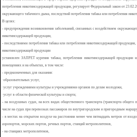
потребления никотинсодержащей продукции, регулирует Федеральный закон от 23.02.
окружающего табачного дыма, последствий потребления табака или потребления нико
В целях:
- предупреждения возникновения заболеваний, связанных с воздействием окружающег
никотинсодержащей продукции,
- последствиями потребления табака или потребления никотинсодержащей продукции, 
никотинсодержащей продукции
установлен ЗАПРЕТ курения табака, потребления никотинсодержащей продукции ил
помещениях и на объектах, в том числе:
- предназначенных для оказания:
·образовательных услуг,
·услуг учреждениями культуры и учреждениями органов по делам молодежи,
·услуг в области физической культуры и спорта;
- на воздушных судах, на всех видах общественного транспорта (транспорта общего 
числе на судах при перевозках пассажиров по внутригородским и пригородным маршр
- в местах на открытом воздухе на расстоянии менее чем пятнадцать метров от вхо
аэропортов, морских портов, речных портов, станций метрополитенов,
- на станциях метрополитенов,