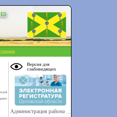
страции
Версия для
слабовидящих
телей
ерных
Администрация района