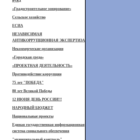
нужд
«Градостроительное зонирование»
Сельское хозяйство
ЕСИА
НЕЗАВИСИМАЯ
АНТИКОРРУПЦИОННАЯ ЭКСПЕРТИЗА
Некоммерческие организации
«Городская среда»
«ПРОЕКТНАЯ ДЕЯТЕЛЬНОСТЬ»
Противодействие коррупции
75 лет "ПОБЕДА"
80 лет Великой Победы
12 ИЮНЯ ДЕНЬ РОССИИ!!!
НАРОДНЫЙ БЮДЖЕТ
Национальные проекты
Единая государственная информационная
система социального обеспечения
"муниципальный контроль"