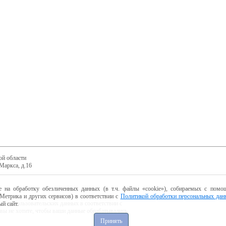
ой области
Маркса, д.16
е на обработку обезличенных данных (в т.ч. файлы «cookie»), собираемых с помощ
Метрика и других сервисов) в соответствии с
Политикой обработки персональных дан
ботку пользовательских данных в соответствии с
й сайт.
 вы не хотите, чтобы ваши данные обрабатывались,
Принять