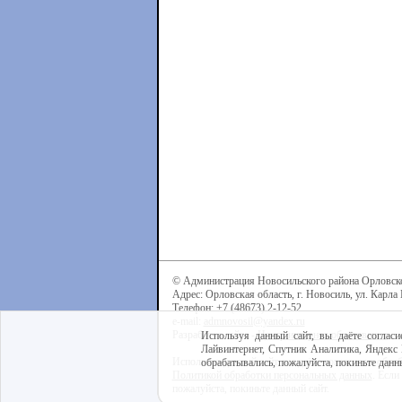
© Администрация Новосильского района Орловск
Адрес: Орловская область, г. Новосиль, ул. Карла 
Телефон: +7 (48673) 2-12-52
e-mail:
admnovosil@yandex.ru
Разработка сайта -
Центр интернет-образования
Используя данный сайт, вы даёте согласи
Лайвинтернет, Спутник Аналитика, Яндекс 
Используя данный сайт, вы даёте согласие на обра
обрабатывались, пожалуйста, покиньте данны
Политикой обработки персональных данных
. Если
пожалуйста, покиньте данный сайт.