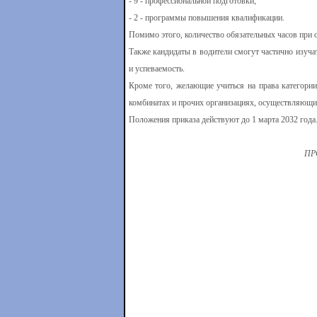
- 9 - профессиональной подготовки;
- 2 - программы повышения квалификации.
Помимо этого, количество обязательных часов при о
Также кандидаты в водители смогут частично изуча
и успеваемость.
Кроме того, желающие учиться на права категории
комбинатах и прочих организациях, осуществляющи
Положения приказа действуют до 1 марта 2032 года
ПР