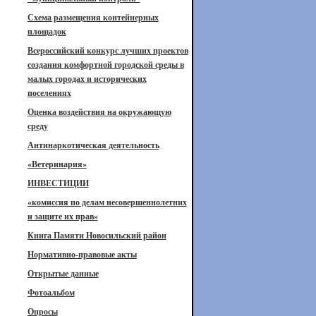
Схема размещения контейнерных
площадок
Всероссийский конкурс лучших проектов
создания комфортной городской среды в
малых городах и исторических
поселениях
Оценка воздействия на окружающую
среду
Антинаркотическая деятельность
«Ветеринария»
ИНВЕСТИЦИИ
«комиссия по делам несовершеннолетних
и защите их прав»
Книга Памяти Новосильский район
Нормативно-правовые акты
Открытые данные
Фотоальбом
Опросы