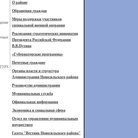
О районе
Обращения граждан
Меры поддержки участников
щение
специальной военной операции
Реализация стратегических инициатив
ртных
Президента Российской Федерации
В.В.Путина
«Губернаторские программы»
Почетные граждане
ТУРА
Органы власти и структура
Администрации Новосильского района
Руководство администрации
Муниципальная служба
Официальная информация
Экономика и социальная сфера
Отдел по управлению муниципальным
имуществом
Газета "Вестник Новосильского района"