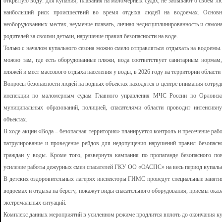
открытую воду: для купания, плавания на маломерных судах, не забывают о своем л
наибольший риск происшествий во время отдыха людей на водоемах. Основ
необорудованных местах, неумение плавать, личная недисциплинированность и самона
родителей за своими детьми, нарушение правил безопасности на воде.
Только с началом купального сезона можно смело отправляться отдыхать на водоемы. 
можно там, где есть оборудованные пляжи, вода соответствует санитарным нормам
пляжей и мест массового отдыха населения у воды, в 2026 году на территории области
Вопросы безопасности людей на водных объектах находятся в центре внимания сотру
инспекции по маломерным судам Главного управления МЧС России по Орловской
муниципальных образований, полицией, спасателями области проводит интенсив
объектах.
В ходе акции «Вода – безопасная территория» планируется контроль и пресечение ра
патрулирование и проведение рейдов для недопущения нарушений правил безопасн
граждан у воды. Кроме того, развернута кампания по пропаганде безопасного по
усиление работы дежурных смен спасателей ГКУ ОО «ОАСПС» на весь период купальн
В детских оздоровительных лагерях инспекторы ГИМС проведут специальные занятия 
водоемах и отдыха на берегу, покажут виды спасательного оборудования, приемы ок
экстремальных ситуаций.
Комплекс данных мероприятий в усиленном режиме продлится вплоть до окончания ку