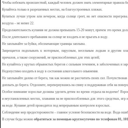
Чтобы избежать происшествий, каждый человек должен знать элементарные правила бе
Купайтесь только в разрешенных местах, на благоустроенных пляжах.
Купаться лучше утром или вечером, когда солнце греет, но нет опасности перегрев
воздуха – не менее 22.
Продолжительность купания не должна превышать 15-20 минут, причем это время долж
После длительного пребывания на солнце не входить и не прыгать в воду.
Не заплывайте за буйки, обозначающие границы заплыва.
Запрещается подплывать к моторным, парусным, весельным лодкам и другим плав
причалов, а также сооружений, не приспособленных для этих целей;
Не купайтесь у крутых обрывистых берегов с сильным течением, в заболоченных и за
Недопустимо входить в воду в состоянии алкогольного опьянения.
Не заплывайте далеко от берега, так как можно не рассчитать своих сил. Почувствовав
доплыть до берега. Отдохните, перевернувшись на спину и поддерживая себя на повер
Особое внимание взрослые должны уделять детям во время отдыха на водоеме! Взрос
и неустановленных местах, плавания на не приспособленных для этого средствах, игр 
на воде. Купание детей проводится под непрерывным контролем взрослых.
Соблюдение мер предосторожности – главное условие безопасности на воде. Вода оши
В случае беды можно
обратиться за помощью круглосуточно по телефонам 01, 101,