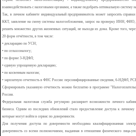
взаимодействовать с налоговыми органами, а также подобрать оптимальную систему 
Так, в личном кабинете индивидуальный предприниматель может запросить справки 
ККТ, заявление на смену системы налогообложения, запрос на проверку ИНН, ФИ
решить множество других жизненных ситуаций, не выходя из дома. Кроме того, чере
20 форм отчётности, в том числе:
• декларацию по УСН;
• по сельхозналогу;
• по форме 3-НДФЛ;
• единую упрощенную декларацию;
• по косвенным налогам;
• зарплатную отчетность в ФНС России: персонифицированные сведения, 6-НДФЛ, РС
Сформировать указанную отчетность можно бесплатно в программе "Налогоплатель
России.
Федеральная налоговая служба регулярно расширяет возможности личного кабин
бизнеса. Одним из последних обновлений стало предоставление доступа к личному
которые могут войти в сервис по доверенности.
Для получения доступа по доверенности необходима квалифицированная элект
доверенность со всеми полномочиями, выданная в отношении физического лица-уп