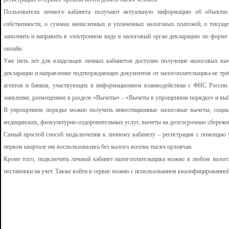
Пользователи личного кабинета получают актуальную информацию об объектах
собственности, о суммах начисленных и уплаченных налоговых платежей, о текуще
заполнить и направить в электронном виде в налоговый орган декларацию по форме 
онлайн.
Уже пять лет для владельцев личных кабинетов доступно получение налоговых вы
декларации и направление подтверждающих документов от налогоплательщика не тре
агентов и банков, участвующих в информационном взаимодействии с ФНС России. 
заявление, размещенное в разделе «Вычеты» – «Вычеты в упрощенном порядке» и выбр
В упрощенном порядке можно получить инвестиционные налоговые вычеты, социал
медицинских, физкультурно-оздоровительных услуг, вычеты на долгосрочные сбережен
Самый простой способ подключения к личному кабинету – регистрация с помощью у
первом квартале им воспользовались без малого восемь тысяч орловчан.
Кроме того, подключить личный кабинет налогоплательщика можно в любом налого
постановки на учет. Также войти в сервис можно с использованием квалифицированно