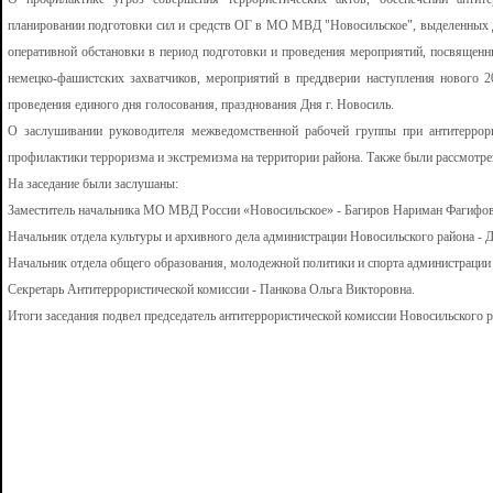
планировании подготовки сил и средств ОГ в МО МВД "Новосильское", выделенных 
оперативной обстановки в период подготовки и проведения мероприятий, посвящен
немецко-фашистских захватчиков, мероприятий в преддверии наступления нового 2
проведения единого дня голосования, празднования Дня г. Новосиль.
О заслушивании руководителя межведомственной рабочей группы при антитеррор
профилактики терроризма и экстремизма на территории района. Также были рассмотре
На заседание были заслушаны:
Заместитель начальника МО МВД России «Новосильское» - Багиров Нариман Фагифов
Начальник отдела культуры и архивного дела администрации Новосильского района - 
Начальник отдела общего образования, молодежной политики и спорта администрации
Секретарь Антитеррористической комиссии - Панкова Ольга Викторовна.
Итоги заседания подвел председатель антитеррористической комиссии Новосильского 