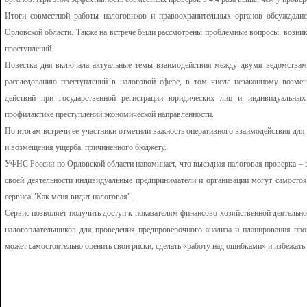
Итоги совместной работы налоговиков и правоохранительных органов обсуждал
Орловской области. Также на встрече были рассмотрены проблемные вопросы, возни
преступлений.
Повестка дня включала актуальные темы взаимодействия между двумя ведомствам
расследованию преступлений в налоговой сфере, в том числе незаконному возм
действий при государственной регистрации юридических лиц и индивидуальных
профилактике преступлений экономической направленности.
По итогам встречи ее участники отметили важность оперативного взаимодействия дл
и возмещения ущерба, причиненного бюджету.
УФНС России по Орловской области напоминает, что выездная налоговая проверка – 
своей деятельности индивидуальные предприниматели и организации могут самосто
сервиса "Как меня видит налоговая".
Сервис позволяет получить доступ к показателям финансово-хозяйственной деятельн
налогоплательщиков для проведения предпроверочного анализа и планирования пр
может самостоятельно оценить свои риски, сделать «работу над ошибками» и избежать