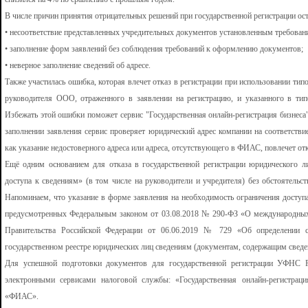
В числе причин принятия отрицательных решений при государственной регистрации ос
• несоответствие представленных учредительных документов установленным требован
• заполнение форм заявлений без соблюдения требований к оформлению документов;
• неверное заполнение сведений об адресе.
Также участилась ошибка, которая влечет отказ в регистрации при использовании типо
руководителя ООО, отраженного в заявлении на регистрацию, и указанного в типо
Избежать этой ошибки поможет сервис "Государственная онлайн-регистрация бизнеса"
заполнении заявления сервис проверяет юридический адрес компании на соответств
как указание недостоверного адреса или адреса, отсутствующего в ФИАС, повлечет отк
Ещё одним основанием для отказа в государственной регистрации юридического л
доступа к сведениям» (в том числе на руководители и учредителя) без обстоятельс
Напоминаем, что указание в форме заявления на необходимость ограничения доступа
предусмотренных Федеральным законом от 03.08.2018 № 290-ФЗ «О международны
Правительства Российской Федерации от 06.06.2019 № 729 «Об определении 
государственном реестре юридических лиц сведениям (документам, содержащим сведе
Для успешной подготовки документов для государственной регистрации УФНС Р
электронными сервисами налоговой службы: «Государственная онлайн-регистра
«ФИАС».