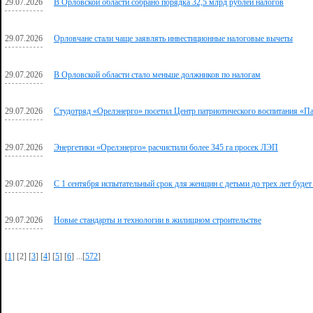
29.07.2026
В Орловской области собрано порядка 32,5 млрд рублей налогов
29.07.2026
Орловчане стали чаще заявлять инвестиционные налоговые вычеты
29.07.2026
В Орловской области стало меньше должников по налогам
29.07.2026
Студотряд «Орелэнерго» посетил Центр патриотического воспитания «П
29.07.2026
Энергетики «Орелэнерго» расчистили более 345 га просек ЛЭП
29.07.2026
С 1 сентября испытательный срок для женщин с детьми до трех лет будет
29.07.2026
Новые стандарты и технологии в жилищном строительстве
[
1
] [2] [
3
] [
4
] [
5
] [
6
] ...[
572
]