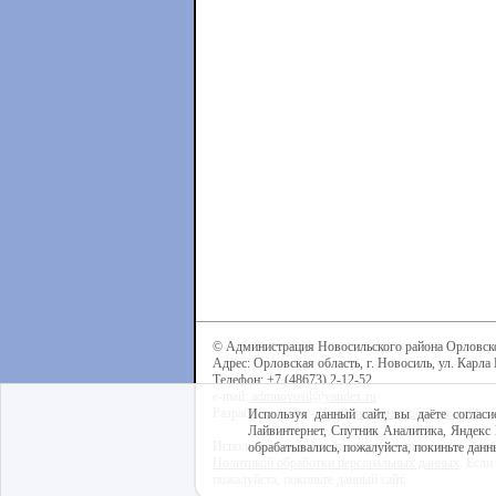
© Администрация Новосильского района Орловск
Адрес: Орловская область, г. Новосиль, ул. Карла 
Телефон: +7 (48673) 2-12-52
e-mail:
admnovosil@yandex.ru
Разработка сайта -
Центр интернет-образования
Используя данный сайт, вы даёте согласи
Лайвинтернет, Спутник Аналитика, Яндекс 
Используя данный сайт, вы даёте согласие на обра
обрабатывались, пожалуйста, покиньте данны
Политикой обработки персональных данных
. Если
пожалуйста, покиньте данный сайт.