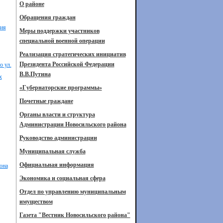
О районе
Обращения граждан
ния
Меры поддержки участников
специальной военной операции
Реализация стратегических инициатив
Президента Российской Федерации
о ул.
В.В.Путина
х
«Губернаторские программы»
Почетные граждане
Органы власти и структура
Администрации Новосильского района
Руководство администрации
Муниципальная служба
Официальная информация
она
Экономика и социальная сфера
Отдел по управлению муниципальным
имуществом
Газета "Вестник Новосильского района"