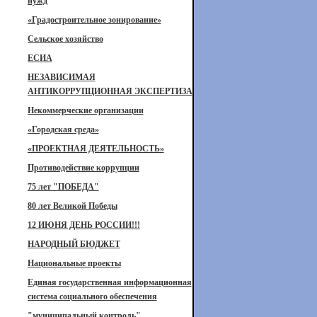
нужд
«Градостроительное зонирование»
Сельское хозяйство
ЕСИА
НЕЗАВИСИМАЯ
АНТИКОРРУПЦИОННАЯ ЭКСПЕРТИЗА
Некоммерческие организации
«Городская среда»
«ПРОЕКТНАЯ ДЕЯТЕЛЬНОСТЬ»
Противодействие коррупции
75 лет "ПОБЕДА"
80 лет Великой Победы
12 ИЮНЯ ДЕНЬ РОССИИ!!!
НАРОДНЫЙ БЮДЖЕТ
Национальные проекты
Единая государственная информационная
система социального обеспечения
"муниципальный контроль"