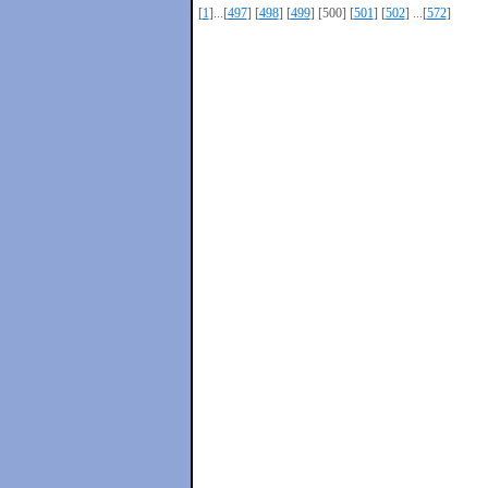
[
1
]...[
497
] [
498
] [
499
] [500] [
501
] [
502
] ...[
572
]