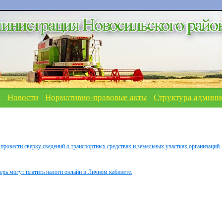
я
Новости
Нормативно-правовые акты
Структура админи
ровести сверку сведений о транспортных средствах и земельных участках организаций.
рь могут платить налоги онлайн в Личном кабинете.