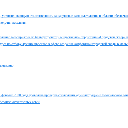
, устанавливающую ответственность за нарушение законодательства в области обеспече
получия населения
елению мероприятий по благоустройству общественной территории «Городской сквер» п
курсе по отбору лучших проектов в сфере создания комфортной городской среды в малы
танционно
 феврале 2020 года проведена проверка соблюдения администрацией Новосильского рай
безопасности газовых сетей.