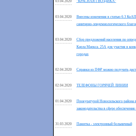
03.04.2020
"КРАСНАЯ ГВОЗДИКА"
03.04.2020
Внесены изменения в статью 6.3 КоАП
санитарно-эпидемиологического благо
03.04.2020
Сбор предложений населения по опред
Карла Маркса. 25А для участия в кон
городах
02.04.2020
Справки из ПФР можно получить дис
02.04.2020
ТЕЛЕФОНЫ ГОРЯЧЕЙ ЛИНИИ
01.04.2020
Прокуратурой Новосильского района в
законодательства в сфере обеспечения 
31.03.2020
Памятка - электронный больничный