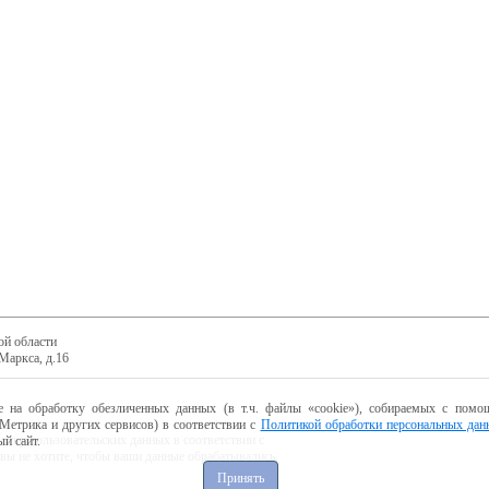
ой области
Маркса, д.16
е на обработку обезличенных данных (в т.ч. файлы «cookie»), собираемых с помощ
Метрика и других сервисов) в соответствии с
Политикой обработки персональных дан
ботку пользовательских данных в соответствии с
й сайт.
 вы не хотите, чтобы ваши данные обрабатывались,
Принять