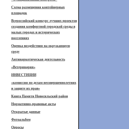
Схема размещения контейнерных
площадок
Всероссийский конкурс лучших проектов
создания комфортной городской среды в
малых городах и исторических
поселениях
Оценка воздействия на окружающую
среду
Антинаркотическая деятельность
«Ветеринария»
ИНВЕСТИЦИИ
«комиссия по делам несовершеннолетних
и защите их прав»
Книга Памяти Новосильский район
Нормативно-правовые акты
Открытые данные
Фотоальбом
Опросы