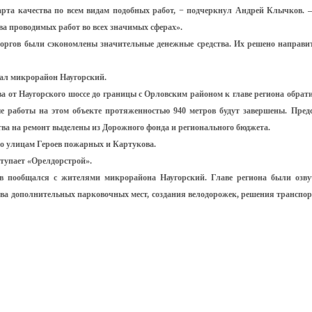
арта качества по всем видам подобных работ, − подчеркнул Андрей Клычков. 
тва проводимых работ во всех значимых сферах».
оргов были сэкономлены значительные денежные средства. Их решено направи
тал микрорайон Наугорский.
ва от Наугорского шоссе до границы с Орловским районом к главе региона обрат
 работы на этом объекте протяженностью 940 метров будут завершены. Пред
тва на ремонт выделены из Дорожного фонда и регионального бюджета.
по улицам Героев пожарных и Картукова.
ступает «Орелдорстрой».
 пообщался с жителями микрорайона Наугорский. Главе региона были озв
тва дополнительных парковочных мест, создания велодорожек, решения транспо