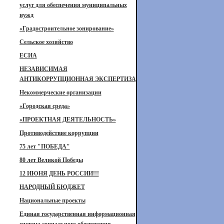
услуг для обеспечения муниципальных
нужд
«Градостроительное зонирование»
Сельское хозяйство
ЕСИА
НЕЗАВИСИМАЯ
АНТИКОРРУПЦИОННАЯ ЭКСПЕРТИЗА
Некоммерческие организации
«Городская среда»
«ПРОЕКТНАЯ ДЕЯТЕЛЬНОСТЬ»
Противодействие коррупции
75 лет "ПОБЕДА"
80 лет Великой Победы
12 ИЮНЯ ДЕНЬ РОССИИ!!!
НАРОДНЫЙ БЮДЖЕТ
Национальные проекты
Единая государственная информационная