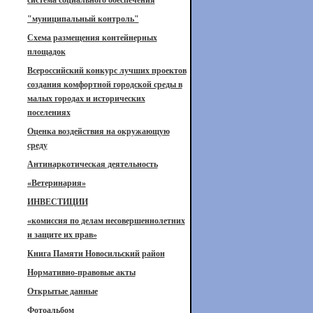
система социального обеспечения
"муниципальный контроль"
Схема размещения контейнерных
площадок
Всероссийский конкурс лучших проектов
создания комфортной городской среды в
малых городах и исторических
поселениях
Оценка воздействия на окружающую
среду
Антинаркотическая деятельность
«Ветеринария»
ИНВЕСТИЦИИ
«комиссия по делам несовершеннолетних
и защите их прав»
Книга Памяти Новосильский район
Нормативно-правовые акты
Открытые данные
Фотоальбом