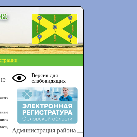
страции
Версия для
не
слабовидящих
шнего
ивные
числе
росы,
Администрация района