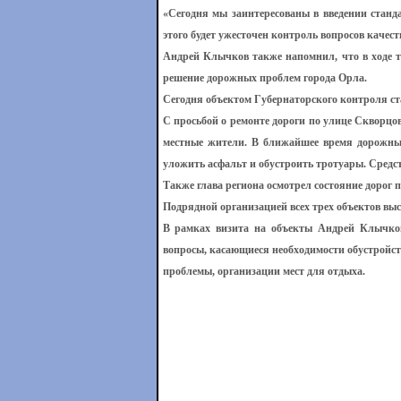
«Сегодня мы заинтересованы в введении станд
этого будет ужесточен контроль вопросов качес
Андрей Клычков также напомнил, что в ходе т
решение дорожных проблем города Орла.
Сегодня объектом Губернаторского контроля с
С просьбой о ремонте дороги по улице Скворцо
местные жители. В ближайшее время дорожные
уложить асфальт и обустроить тротуары. Средс
Также глава региона осмотрел состояние дорог 
Подрядной организацией всех трех объектов вы
В рамках визита на объекты Андрей Клычков
вопросы, касающиеся необходимости обустройс
проблемы, организации мест для отдыха.