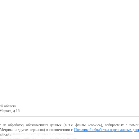
ой области
Маркса, д.16
е на обработку обезличенных данных (в т.ч. файлы «cookie»), собираемых с помощ
Метрика и других сервисов) в соответствии с
Политикой обработки персональных дан
ботку пользовательских данных в соответствии с
й сайт.
 вы не хотите, чтобы ваши данные обрабатывались,