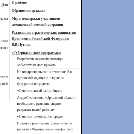
О районе
– Для
Обращения граждан
Меры поддержки участников
ть на
специальной военной операции
Реализация стратегических инициатив
Президента Российской Федерации
ились
В.В.Путина
стоит
«Губернаторские программы»
Разработан механизм помощи
«обманутым дольщикам»
На внедрение высоких технологий в
учены
орловской медицине выделены
ртной
федеральные средства
«Ответственный застройщик»
Андрей Клычков: «Орловской области
необходимо развитие, людям –
результат нашей работы»
«Наш дом: комфортная среда»
В рамках реализации приоритетного
проекта «Формирование комфортной