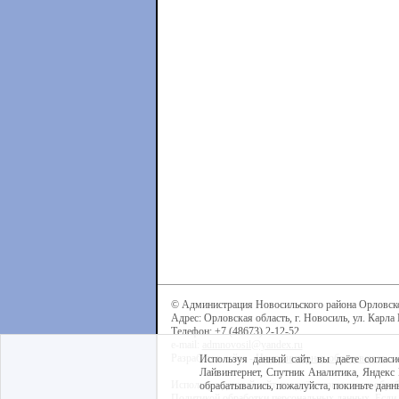
© Администрация Новосильского района Орловск
Адрес: Орловская область, г. Новосиль, ул. Карла 
Телефон: +7 (48673) 2-12-52
e-mail:
admnovosil@yandex.ru
Разработка сайта -
Центр интернет-образования
Используя данный сайт, вы даёте согласи
Лайвинтернет, Спутник Аналитика, Яндекс 
Используя данный сайт, вы даёте согласие на обра
обрабатывались, пожалуйста, покиньте данны
Политикой обработки персональных данных
. Если