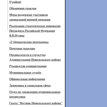
О районе
Обращения граждан
Меры поддержки участников
специальной военной операции
Реализация стратегических инициатив
Президента Российской Федерации
В.В.Путина
«Губернаторские программы»
Почетные граждане
Органы власти и структура
Администрации Новосильского района
Руководство администрации
Муниципальная служба
Официальная информация
Экономика и социальная сфера
Отдел по управлению муниципальным
имуществом
Газета "Вестник Новосильского района"