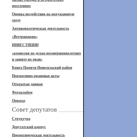
поселениях
Оценка воздействия на окружающую
среду
Антинаркотическая деятельность
«Ветеринария»
ИНВЕСТИЦИИ
«комиссия по делам несовершеннолетних
и защите их прав»
Книга Памяти Новосильский район
Нормативно-правовые акты
Открытые данные
Фотоальбом
Опросы
Совет депутатов
Структура
Депутатский корпус
Нормотворческая деятельность