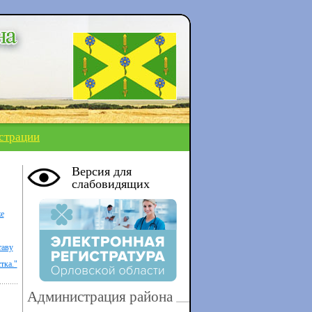
страции
Версия для
слабовидящих
же
таву
тка."
Администрация района