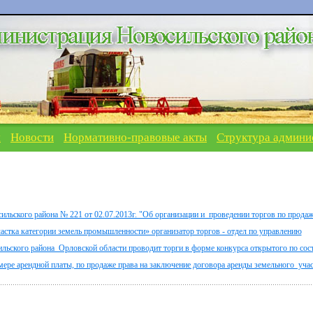
я
Новости
Нормативно-правовые акты
Структура админи
льского района № 221 от 02.07.2013г. "Об организации и проведении торгов по прода
частка категории земель промышленности» организатор торгов - отдел по управлению
ского района Орловской области проводит торги в форме конкурса открытого по сос
ре арендной платы, по продаже права на заключение договора аренды земельного учас