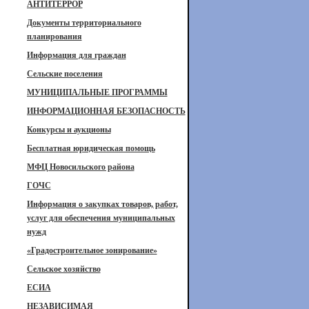
АНТИТЕРРОР
Документы территориального
планирования
Информация для граждан
Сельские поселения
МУНИЦИПАЛЬНЫЕ ПРОГРАММЫ
ИНФОРМАЦИОННАЯ БЕЗОПАСНОСТЬ
Конкурсы и аукционы
Бесплатная юридическая помощь
МФЦ Новосильского района
ГОЧС
Информация о закупках товаров, работ,
услуг для обеспечения муниципальных
нужд
«Градостроительное зонирование»
Сельское хозяйство
ЕСИА
НЕЗАВИСИМАЯ