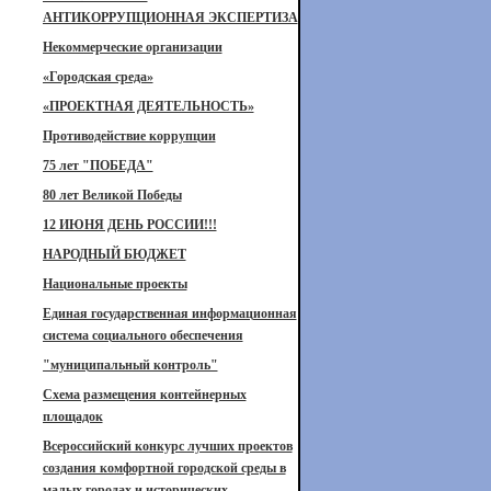
АНТИКОРРУПЦИОННАЯ ЭКСПЕРТИЗА
Некоммерческие организации
«Городская среда»
«ПРОЕКТНАЯ ДЕЯТЕЛЬНОСТЬ»
Противодействие коррупции
75 лет "ПОБЕДА"
80 лет Великой Победы
12 ИЮНЯ ДЕНЬ РОССИИ!!!
НАРОДНЫЙ БЮДЖЕТ
Национальные проекты
Единая государственная информационная
система социального обеспечения
"муниципальный контроль"
Схема размещения контейнерных
площадок
Всероссийский конкурс лучших проектов
создания комфортной городской среды в
малых городах и исторических