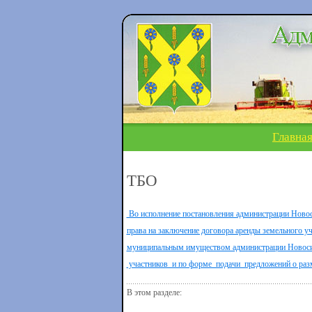
Главна
ТБО
Во исполнение постановления администрации Новоси
права на заключение договора аренды земельного у
муниципальным имуществом администрации Новосиль
участников и по форме подачи предложений о разме
В этом разделе: