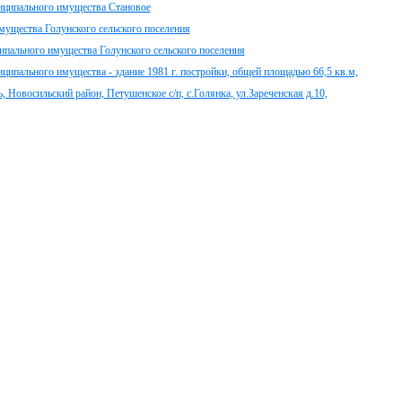
ципального имущества Становое
мущества Голунского сельского поселения
ипального имущества Голунского сельского поселения
ипального имущества - здание 1981 г. постройки, общей площадью 66,5 кв.м,
, Новосильский район, Петушенское с/п, с.Голянка, ул.Зареченская д.10,