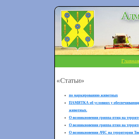
Главна
«Статьи»
по маркированию животных
ПАМЯТКА об условиях у обеспечивающих
животных.
О возникновении гриппа птиц на терри
О возникновении гриппа птиц на терри
О возникновении АЧС на территории Тве