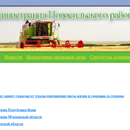
я
Новости
Нормативно-правовые акты
Структура админи
 защиту граждан от угрозы причинения вреда жизни и здоровью со стороны
тории Республики Коми
тории Мурманской области
рской области