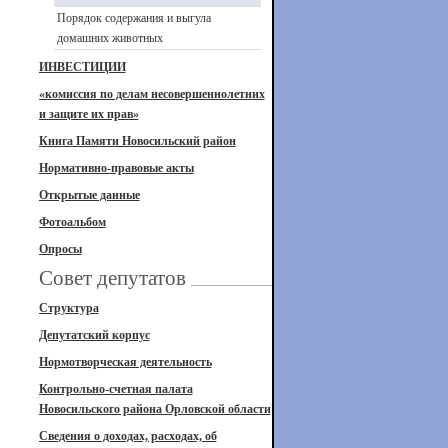
Порядок содержания и выгула
домашних животных
ИНВЕСТИЦИИ
«комиссия по делам несовершеннолетних
и защите их прав»
Книга Памяти Новосильский район
Нормативно-правовые акты
Открытые данные
Фотоальбом
Опросы
Совет депутатов
Структура
Депутатский корпус
Нормотворческая деятельность
Контрольно-счетная палата
Новосильского района Орловской области
Сведения о доходах, расходах, об