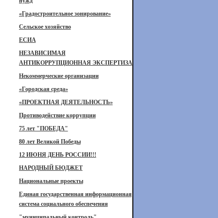
нужд
«Градостроительное зонирование»
Сельское хозяйство
ЕСИА
НЕЗАВИСИМАЯ
АНТИКОРРУПЦИОННАЯ ЭКСПЕРТИЗА
Некоммерческие организации
«Городская среда»
«ПРОЕКТНАЯ ДЕЯТЕЛЬНОСТЬ»
Противодействие коррупции
75 лет "ПОБЕДА"
80 лет Великой Победы
12 ИЮНЯ ДЕНЬ РОССИИ!!!
НАРОДНЫЙ БЮДЖЕТ
Национальные проекты
Единая государственная информационная
система социального обеспечения
"муниципальный контроль"