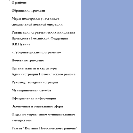
О районе
Обращения граждан
Меры поддержки участников
специальной военной операции
Реализация стратегических инициатив
Президента Российской Федерации
В.В.Путина
«Губернаторские программы»
Почетные граждане
Органы власти и структура
Администрации Новосильского района
Руководство администрации
Муниципальная служба
Официальная информация
Экономика и социальная сфера
Отдел по управлению муниципальным
имуществом
Газета "Вестник Новосильского района"