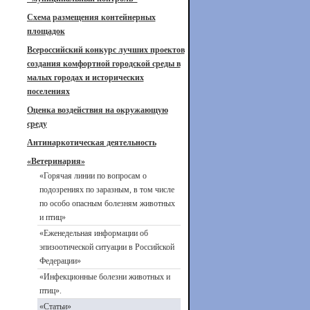
Схема размещения контейнерных
площадок
Всероссийский конкурс лучших проектов
создания комфортной городской среды в
малых городах и исторических
поселениях
Оценка воздействия на окружающую
среду
Антинаркотическая деятельность
«Ветеринария»
«Горячая линии по вопросам о
подозрениях по заразным, в том числе
по особо опасным болезням животных
и птиц»
«Еженедельная информации об
эпизоотической ситуации в Российской
Федерации»
«Инфекционные болезни животных и
птиц».
«Статьи»