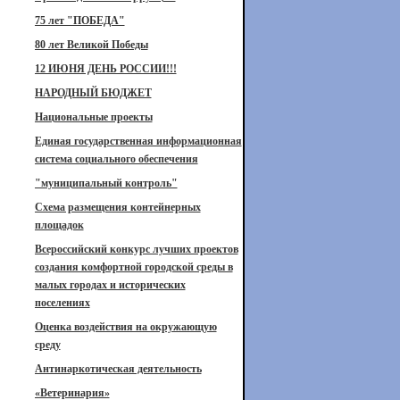
75 лет "ПОБЕДА"
80 лет Великой Победы
12 ИЮНЯ ДЕНЬ РОССИИ!!!
НАРОДНЫЙ БЮДЖЕТ
Национальные проекты
Единая государственная информационная
система социального обеспечения
"муниципальный контроль"
Схема размещения контейнерных
площадок
Всероссийский конкурс лучших проектов
создания комфортной городской среды в
малых городах и исторических
поселениях
Оценка воздействия на окружающую
среду
Антинаркотическая деятельность
«Ветеринария»