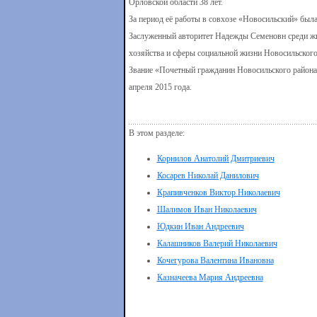
Орловской области 38 лет.
За период её работы в совхозе «Новосильский» была
Заслуженный авторитет Надежды Семеновн среди жит
хозяйства и сферы социальной жизни Новосильского
Звание «Почетный гражданин Новосильского района
апреля 2015 года.
В этом разделе:
Корнилов Анатолий Дмитриевич
Косарев Николай Данилович
Крапивченков Виктор Николаевич
Шалимов Иван Николаевич
Юдкин Иван Андреевич
Калашников Валерий Николаевич
Кочегурова Валентина Ивановна
Казначеева Мария Андреевна