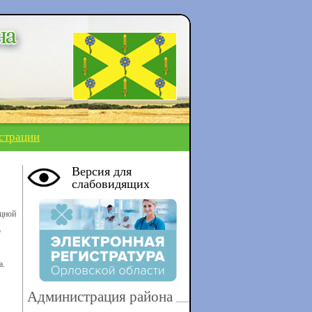
страции
Версия для
слабовидящих
щной
о
а.
Администрация района