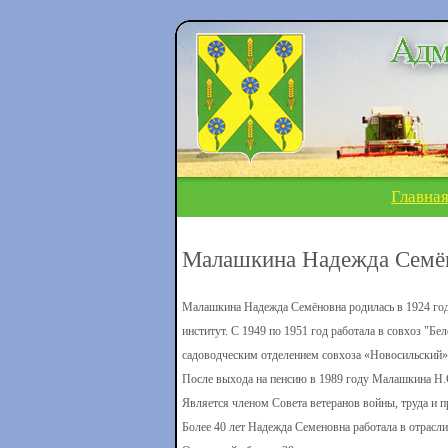
Главна
Малашкина Надежда Семё
Малашкина Надежда Семёновна родилась в 1924 год
институт. С 1949 по 1951 год работала в совхоз "Б
садоводческим отделением совхоза «Новосильский»
После выхода на пенсию в 1989 году Малашкина Н.С
Является членом Совета ветеранов войны, труда и 
Более 40 лет Надежда Семеновна работала в отрасли