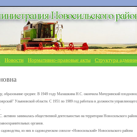
я
Новости
Нормативно-правовые акты
Структура админи
новна
у, образование среднее. В 1949 году Малашкина Н.С. окончила Мичуринский плодоово
елоярский" Ульяновской области. С 1951 по 1989 год работала в должности управляющег
.
. активно занималась общественной деятельностью на территории Новосильского район
правоохранительных органов.
 садоводства, из них в садоводческом совхозе «Новосильский» Новосильского района