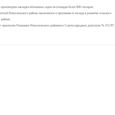
 произведена закладка яблоневых садов на площади более 800 гектаров.
елей Новосильского района заключается в признании ее вклада в развитие сельского
 района.
» присвоено Решением Новосильского районного Совета народных депутатов № 315-РС 