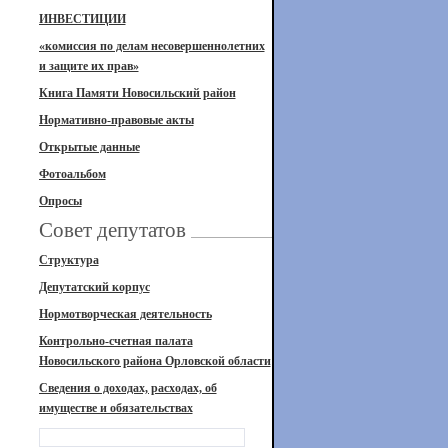
ИНВЕСТИЦИИ
«комиссия по делам несовершеннолетних
и защите их прав»
Книга Памяти Новосильский район
Нормативно-правовые акты
Открытые данные
Фотоальбом
Опросы
Совет депутатов
Структура
Депутатский корпус
Нормотворческая деятельность
Контрольно-счетная палата
Новосильского района Орловской области
Сведения о доходах, расходах, об
имуществе и обязательствах