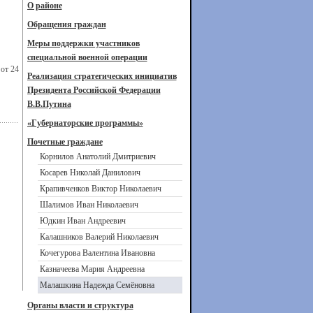
О районе
Обращения граждан
Меры поддержки участников
специальной военной операции
от 24
Реализация стратегических инициатив
Президента Российской Федерации
В.В.Путина
«Губернаторские программы»
Почетные граждане
Корнилов Анатолий Дмитриевич
Косарев Николай Данилович
Крапивченков Виктор Николаевич
Шалимов Иван Николаевич
Юдкин Иван Андреевич
Калашников Валерий Николаевич
Кочегурова Валентина Ивановна
Казначеева Мария Андреевна
Малашкина Надежда Семёновна
Органы власти и структура