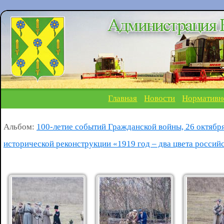
Главная
Новости
Нормативн
Альбом:
100-летие событий Гражданской войны, 26 октябр
исторической реконструкции «1919 год – два цвета россий